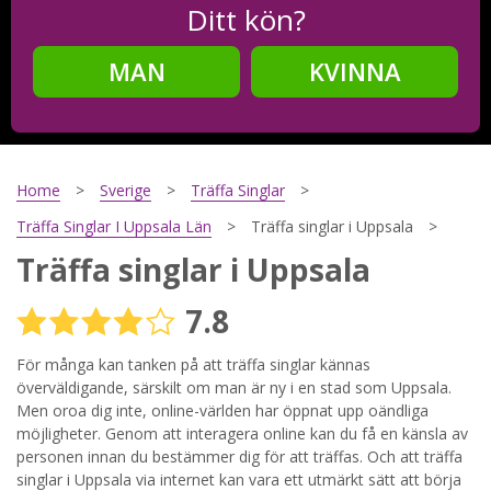
Ditt kön?
MAN
KVINNA
Steg
2
Ditt födelsedatum?
Home
Sverige
Träffa Singlar
Träffa Singlar I Uppsala Län
Träffa singlar i Uppsala
Träffa singlar i Uppsala
Steg
3
7.8
Din mailadress?
För många kan tanken på att träffa singlar kännas
överväldigande, särskilt om man är ny i en stad som Uppsala.
Men oroa dig inte, online-världen har öppnat upp oändliga
Genom att registrera godkänner jag
Villkoren
och
möjligheter. Genom att interagera online kan du få en känsla av
Sekretesspolicyn
. Jag godkänner att ta emot information och
personen innan du bestämmer dig för att träffas. Och att träffa
reklam via e-post från hemsidans operatörer. Jag kan dra
tillbaka godkännande när jag vill.
singlar i Uppsala via internet kan vara ett utmärkt sätt att börja