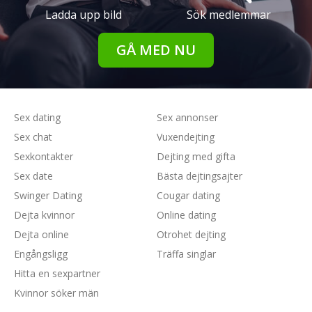
Ladda upp bild
Sök medlemmar
GÅ MED NU
Sex dating
Sex annonser
Sex chat
Vuxendejting
Sexkontakter
Dejting med gifta
Sex date
Bästa dejtingsajter
Swinger Dating
Cougar dating
Dejta kvinnor
Online dating
Dejta online
Otrohet dejting
Engångsligg
Träffa singlar
Hitta en sexpartner
Kvinnor söker män