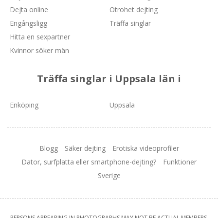
Dejta online
Otrohet dejting
Engångsligg
Träffa singlar
Hitta en sexpartner
Kvinnor söker män
Träffa singlar i Uppsala län i
Enköping
Uppsala
Blogg
Säker dejting
Erotiska videoprofiler
Dator, surfplatta eller smartphone-dejting?
Funktioner
Sverige
PERSONS APPEARING IN PHOTOGRAPHS MAY NOT BE ACTUAL MEMBERS.