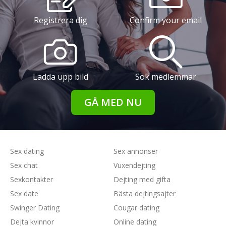
Registrera dig
Confirm your email
Ladda upp bild
Sök medlemmar
GÅ MED NU
Sex dating
Sex annonser
Sex chat
Vuxendejting
Sexkontakter
Dejting med gifta
Sex date
Bästa dejtingsajter
Swinger Dating
Cougar dating
Dejta kvinnor
Online dating