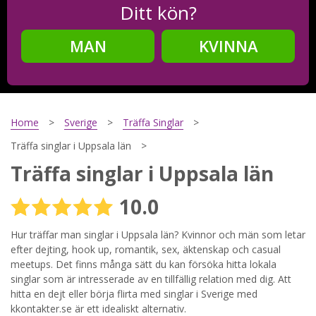
Ditt kön?
MAN
KVINNA
Steg
2
Ditt födelsedatum?
Home
Sverige
Träffa Singlar
Träffa singlar i Uppsala län
Träffa singlar i Uppsala län
Steg
3
10.0
Din mailadress?
Hur träffar man singlar i Uppsala län? Kvinnor och män som letar
efter dejting, hook up, romantik, sex, äktenskap och casual
meetups. Det finns många sätt du kan försöka hitta lokala
Genom att registrera godkänner jag
Villkoren
och
singlar som är intresserade av en tillfällig relation med dig. Att
Sekretesspolicyn
. Jag godkänner att ta emot information och
hitta en dejt eller börja flirta med singlar i Sverige med
reklam via e-post från hemsidans operatörer. Jag kan dra
tillbaka godkännande när jag vill.
kkontakter.se är ett idealiskt alternativ.