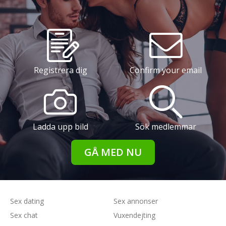
Registrera dig
Confirm your email
Ladda upp bild
Sök medlemmar
GÅ MED NU
Sex dating
Sex annonser
Sex chat
Vuxendejting