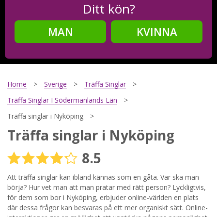
Ditt kön?
MAN
KVINNA
Steg
2
Ditt födelsedatum?
Home
Sverige
Träffa Singlar
Träffa Singlar I Södermanlands Län
Träffa singlar i Nyköping
Steg
3
Träffa singlar i Nyköping
Din mailadress?
8.5
Att träffa singlar kan ibland kännas som en gåta. Var ska man
börja? Hur vet man att man pratar med rätt person? Lyckligtvis,
Genom att registrera godkänner jag
Villkoren
och
Sekretesspolicyn
. Jag godkänner att ta emot information och
för dem som bor i Nyköping, erbjuder online-världen en plats
reklam via e-post från hemsidans operatörer. Jag kan dra
där dessa frågor kan besvaras på ett mer organiskt sätt. Online-
tillbaka godkännande när jag vill.