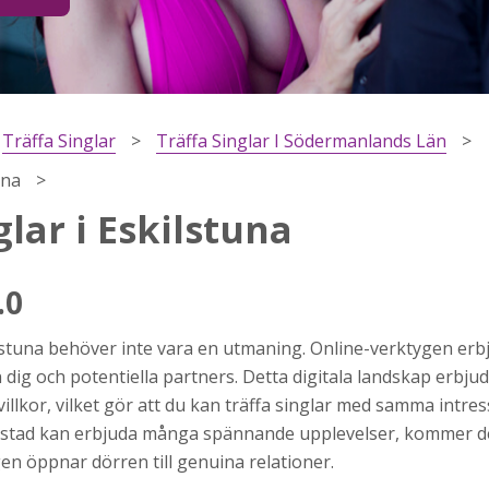
Träffa Singlar
Träffa Singlar I Södermanlands Län
una
glar i Eskilstuna
.0
h
kilstuna behöver inte vara en utmaning. Online-verktygen er
ns
r jag
dig och potentiella partners. Detta digitala landskap erbjud
illkor, vilket gör att du kan träffa singlar med samma intre
stad kan erbjuda många spännande upplevelser, kommer det
en öppnar dörren till genuina relationer.