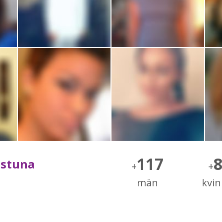
117
ilstuna
+
+
män
kvi