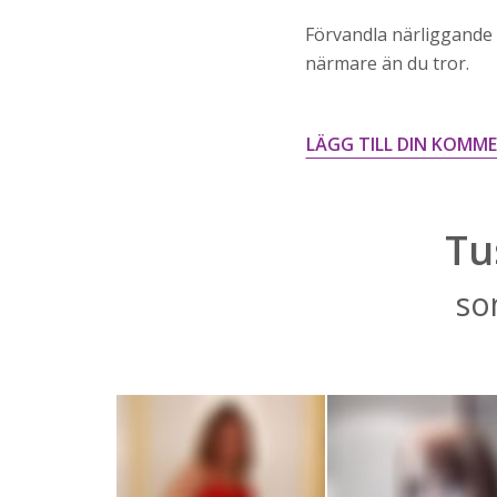
Förvandla närliggande h
närmare än du tror.
LÄGG TILL DIN KOMM
Tu
so