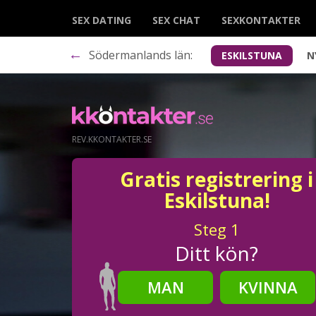
SEX DATING
SEX CHAT
SEXKONTAKTER
←
Södermanlands län:
ESKILSTUNA
N
REV.KKONTAKTER.SE
Gratis registrering i
Eskilstuna!
Steg
1
Ditt kön?
MAN
KVINNA