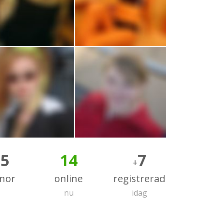
85
14
7
+
nnor
online
registrerad
nu
idag