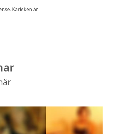
er.se. Kärleken är
mar
här