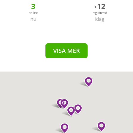
3
12
+
online
registrerad
nu
idag
VISA MER