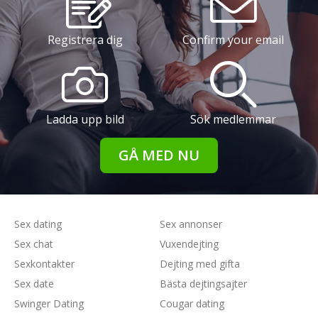
Registrera dig
Confirm your email
Ladda upp bild
Sök medlemmar
GÅ MED NU
Sex dating
Sex annonser
Sex chat
Vuxendejting
Sexkontakter
Dejting med gifta
Sex date
Bästa dejtingsajter
Swinger Dating
Cougar dating