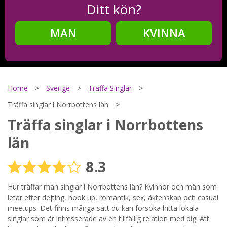
Ditt kön?
MAN
KVINNA
Steg
2
Ditt födelsedatum?
Home
Sverige
Träffa Singlar
Träffa singlar i Norrbottens län
Träffa singlar i Norrbottens
Steg
3
län
Din mailadress?
8.3
Hur träffar man singlar i Norrbottens län? Kvinnor och män som
Genom att registrera godkänner jag
Villkoren
och
letar efter dejting, hook up, romantik, sex, äktenskap och casual
Sekretesspolicyn
. Jag godkänner att ta emot information och
meetups. Det finns många sätt du kan försöka hitta lokala
reklam via e-post från hemsidans operatörer. Jag kan dra
singlar som är intresserade av en tillfällig relation med dig. Att
tillbaka godkännande när jag vill.