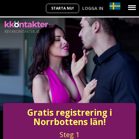
LOGGA IN
STARTA NU!
REV.KKONTAKTER.SE
Gratis registrering i
Norrbottens län!
Steg
1