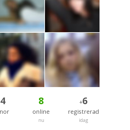
64
8
6
+
nnor
online
registrerad
nu
idag