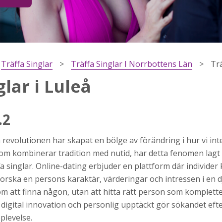
Träffa Singlar
Träffa Singlar I Norrbottens Län
Trä
glar i Luleå
.2
 revolutionen har skapat en bölge av förändring i hur vi in
h
som kombinerar tradition med nutid, har detta fenomen lagt t
ns
fa singlar. Online-dating erbjuder en plattform där individer
r jag
tforska en persons karaktär, värderingar och intressen i en 
m att finna någon, utan att hitta rätt person som komplettera
gital innovation och personlig upptäckt gör sökandet efter 
plevelse.