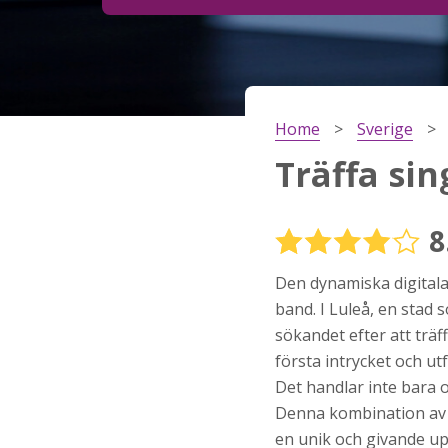
Steg
2
Ditt födelsedatum?
Home
Sverige
Steg
3
Träffa sin
Din mailadress?
8
Den dynamiska digitala
Genom att registrera godkänner jag
Villkoren
oc
Sekretesspolicyn
. Jag godkänner att ta emot
band. I Luleå, en stad 
information och reklam via e-post från hemsida
sökandet efter att träf
operatörer. Jag kan dra tillbaka godkännande nä
vill.
första intrycket och u
Det handlar inte bara o
STARTA NU!
Denna kombination av di
en unik och givande up