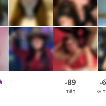
89
å
+
+
män
kvi