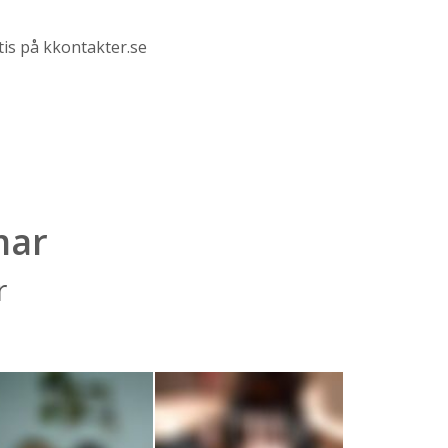
tis på kkontakter.se
mar
r