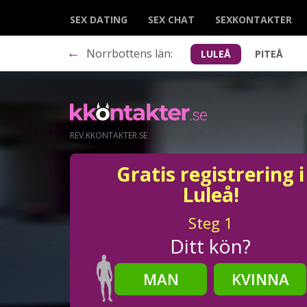
SEX DATING
SEX CHAT
SEXKONTAKTER
←
Norrbottens län:
LULEÅ
PITEÅ
REV.KKONTAKTER.SE
Gratis registrering i
Luleå!
Steg
1
Ditt kön?
MAN
KVINNA