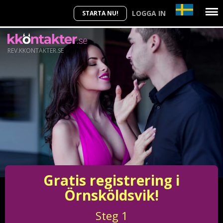
LOGGA IN
STARTA NU!
REV.KKONTAKTER.SE
Gratis registrering i
Örnsköldsvik!
Steg
1