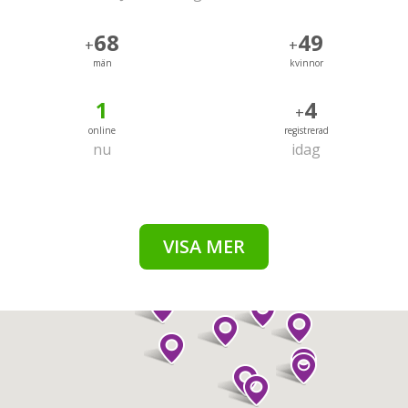
68
49
+
+
män
kvinnor
1
4
+
online
registrerad
nu
idag
VISA MER