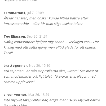
sommarnatt
,
Jul 7, 22:09
Älskar tjänsten, men önskar kunde filtrea bättre efter
intresseområde... eller får man säga ..sekontakter..
Teo Eliasson
,
Sep 30, 21:31
Häftig kundsupport hjälpte mig snabb... Verkligen cool!! Lite
knasig med attt sätta igång men alltid glada för att hjälpa,
Tack!!
brattegunnar
,
Nov 30, 15:10
Kul sajt men...är nån av profilerna äkta, liksom? Ser mest ut
som modellbilder o ärligt talat...få svarar ens. Någon med
samma upplevelse?
silver_werner
,
Mar 26, 13:59
Inte mycket fakeprofiler här, ärliga människor! Mycket bättre
än andra sidor.