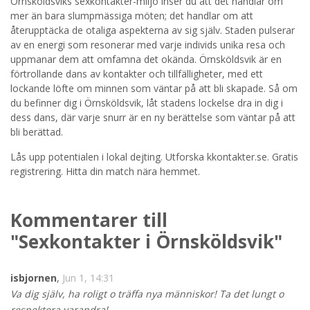
Örnsköldsviks sexkontakter-miljö inser du att det handlar om
mer än bara slumpmässiga möten; det handlar om att
STARTA NU!
återupptäcka de otaliga aspekterna av sig själv. Staden pulserar
av en energi som resonerar med varje individs unika resa och
uppmanar dem att omfamna det okända. Örnsköldsvik är en
förtrollande dans av kontakter och tillfälligheter, med ett
lockande löfte om minnen som väntar på att bli skapade. Så om
du befinner dig i Örnsköldsvik, låt stadens lockelse dra in dig i
dess dans, där varje snurr är en ny berättelse som väntar på att
bli berättad.
Lås upp potentialen i lokal dejting. Utforska kkontakter.se. Gratis
registrering. Hitta din match nära hemmet.
Kommentarer till
"Sexkontakter i Örnsköldsvik"
isbjornen
,
Jun 1, 14:31
Va dig själv, ha roligt o träffa nya människor! Ta det lungt o
respektera varandra!