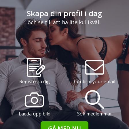
Skapa din profil i dag
och se till att ha lite kul ikväll!
Registrera dig
Confirm your email
Ladda upp bild
Sök medlemmar
GÅ MED NU