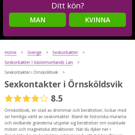
Ditt kön?
MAN
KVINNA
Steg
2
Ditt födelsedatum?
Home
Sverige
Sexkontakter
Sexkontakter I Västernorrlands Län
Sexkontakter i Örnsköldsvik
Steg
3
Sexkontakter i Örnsköldsvik
Din mailadress?
8.5
Örnsköldsvik, en stad av drömmar och berättelser, lockar med
sin hemliga värld av sexkontakter. Bland de historiska murarna
Genom att registrera godkänner jag
Villkoren
och
Sekretesspolicyn
. Jag godkänner att ta emot information och
och vindlande gränderna utspelar sig berättelser om oväntade
reklam via e-post från hemsidans operatörer. Jag kan dra
möten och magnetiska attraktioner. När du dyker ner i
tillbaka godkännande när jag vill.