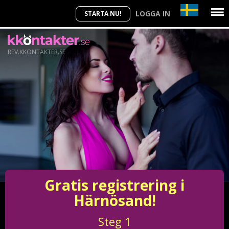
LOGGA IN
STARTA NU!
REV.KKONTAKTER.SE
Gratis registrering i
Härnösand!
Steg
1