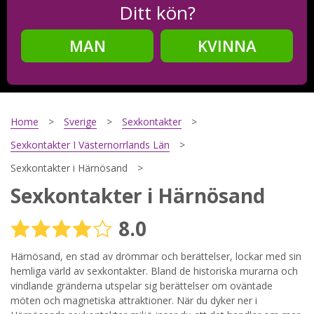
Ditt kön?
MAN
KVINNA
Steg
2
Ditt födelsedatum?
Home
Sverige
Sexkontakter
Sexkontakter I Västernorrlands Län
Sexkontakter i Härnösand
Steg
3
Sexkontakter i Härnösand
Din mailadress?
8.0
Härnösand, en stad av drömmar och berättelser, lockar med sin
hemliga värld av sexkontakter. Bland de historiska murarna och
Genom att registrera godkänner jag
Villkoren
och
Sekretesspolicyn
. Jag godkänner att ta emot information och
vindlande gränderna utspelar sig berättelser om oväntade
reklam via e-post från hemsidans operatörer. Jag kan dra
möten och magnetiska attraktioner. När du dyker ner i
tillbaka godkännande när jag vill.