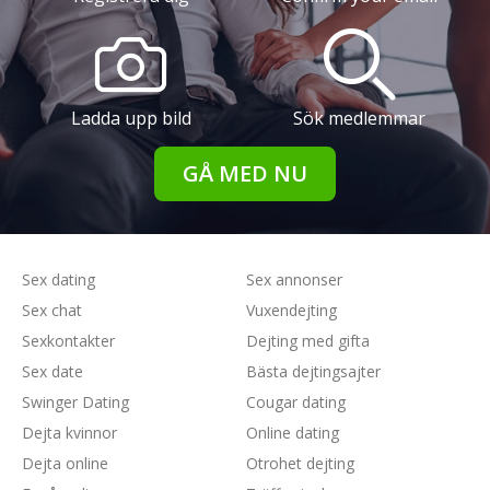
Ladda upp bild
Sök medlemmar
GÅ MED NU
Sex dating
Sex annonser
Sex chat
Vuxendejting
Sexkontakter
Dejting med gifta
Sex date
Bästa dejtingsajter
Swinger Dating
Cougar dating
Dejta kvinnor
Online dating
Dejta online
Otrohet dejting