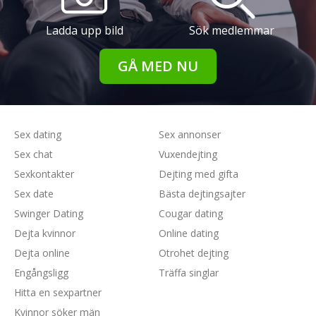
Ladda upp bild
Sök medlemmar
GÅ MED NU
Sex dating
Sex annonser
Sex chat
Vuxendejting
Sexkontakter
Dejting med gifta
Sex date
Bästa dejtingsajter
Swinger Dating
Cougar dating
Dejta kvinnor
Online dating
Dejta online
Otrohet dejting
Engångsligg
Träffa singlar
Hitta en sexpartner
Kvinnor söker män