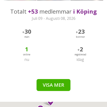
Totalt
+53
medlemmar
i Köping
Juli 09 - Augusti 08, 2026
30
23
+
+
män
kvinnor
1
2
+
online
registrerad
nu
idag
VISA MER