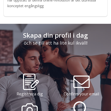
har uppstått ur denna online-revolution är det utbredda
konceptet engångsligg
Skapa din profil i dag
och se till att ha lite kul ikväll!
Registrera dig
Confirm your email