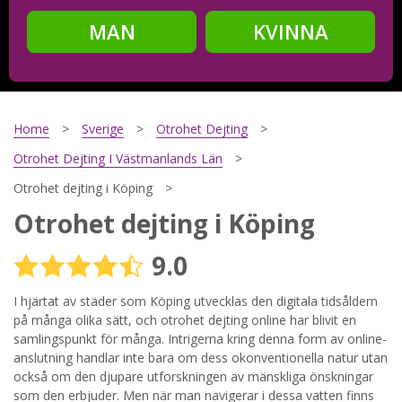
MAN
KVINNA
Steg
2
Ditt födelsedatum?
Home
Sverige
Otrohet Dejting
Otrohet Dejting I Västmanlands Län
Otrohet dejting i Köping
Steg
3
Otrohet dejting i Köping
Din mailadress?
9.0
I hjärtat av städer som Köping utvecklas den digitala tidsåldern
på många olika sätt, och otrohet dejting online har blivit en
Genom att registrera godkänner jag
Villkoren
och
Sekretesspolicyn
. Jag godkänner att ta emot information och
samlingspunkt för många. Intrigerna kring denna form av online-
reklam via e-post från hemsidans operatörer. Jag kan dra
anslutning handlar inte bara om dess okonventionella natur utan
tillbaka godkännande när jag vill.
också om den djupare utforskningen av mänskliga önskningar
som den erbjuder. Men när man navigerar i dessa vatten finns