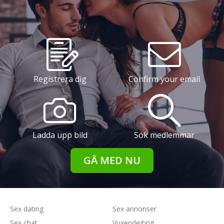
Registrera dig
Confirm your email
Ladda upp bild
Sök medlemmar
GÅ MED NU
Sex dating
Sex annonser
Sex chat
Vuxendejting