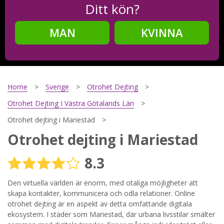
Ditt kön?
MAN
KVINNA
Steg
2
Ditt födelsedatum?
Home
Sverige
Otrohet Dejting
Otrohet Dejting I Västra Götalands Län
Otrohet dejting i Mariestad
Steg
3
Otrohet dejting i Mariestad
Din mailadress?
8.3
Den virtuella världen är enorm, med otaliga möjligheter att
skapa kontakter, kommunicera och odla relationer. Online
Genom att registrera godkänner jag
Villkoren
och
Sekretesspolicyn
. Jag godkänner att ta emot information och
otrohet dejting är en aspekt av detta omfattande digitala
reklam via e-post från hemsidans operatörer. Jag kan dra
ekosystem. I städer som Mariestad, där urbana livsstilar smälter
tillbaka godkännande när jag vill.