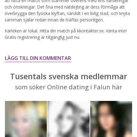
STARTA NU!
att hitta en match som stämmer överens med ens värderingar
och önskningar. Det fina med nätdejting är dess förmåga att
överbrygga den fysiska klyftan, särskilt i en livlig stad, och knyta
samman själar redan innan de träffas personligen.
Kärleken är lokal. Hitta din match på kkontakter.se. Vänta inte!
Gratis registrering är tillgänglig just nu.
LÄGG TILL DIN KOMMENTAR
Tusentals svenska medlemmar
som söker Online dating i Falun här