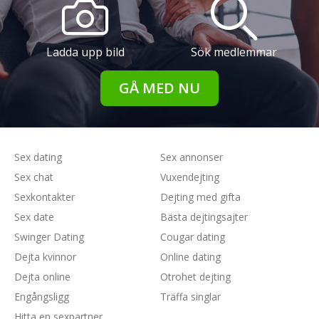
Ladda upp bild
Sök medlemmar
GÅ MED NU
Sex dating
Sex annonser
Sex chat
Vuxendejting
Sexkontakter
Dejting med gifta
Sex date
Bästa dejtingsajter
Swinger Dating
Cougar dating
Dejta kvinnor
Online dating
Dejta online
Otrohet dejting
Engångsligg
Träffa singlar
Hitta en sexpartner