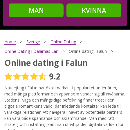
MAN
KVINNA
Steg
2
Ditt födelsedatum?
Home
Sverige
Online Dating
Online Dating I Dalarnas Län
Online dating i Falun
Online dating i Falun
Steg
3
9.2
Din mailadress?
Nätdejting i Falun har ökat markant i popularitet under åren,
med många plattformar och appar som vänder sig till invånarna.
Stadens livliga och mångsidiga befolkning finner tröst i den
Genom att registrera godkänner jag
Villkoren
och
digitala romantikens värld, där inledande kontakter kan leda till
Sekretesspolicyn
. Jag godkänner att ta emot information och
varaktiga relationer. Att navigera i havet av potentiella partners
reklam via e-post från hemsidans operatörer. Jag kan dra
tillbaka godkännande när jag vill.
kan vara både spännande och skrämmande. Men med rätt
strategi och inställning kan man utnyttja den digitala världen för