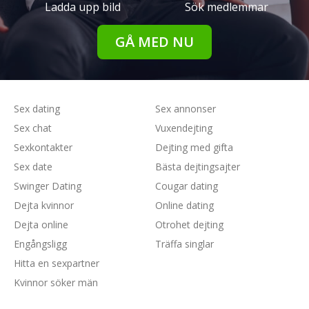
Ladda upp bild
Sök medlemmar
GÅ MED NU
Sex dating
Sex annonser
Sex chat
Vuxendejting
Sexkontakter
Dejting med gifta
Sex date
Bästa dejtingsajter
Swinger Dating
Cougar dating
Dejta kvinnor
Online dating
Dejta online
Otrohet dejting
Engångsligg
Träffa singlar
Hitta en sexpartner
Kvinnor söker män