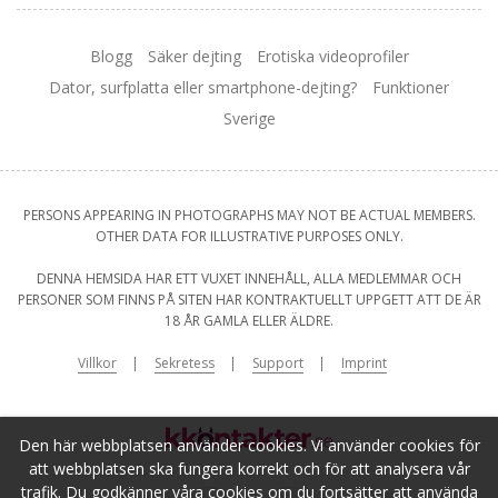
Blogg
Säker dejting
Erotiska videoprofiler
Dator, surfplatta eller smartphone-dejting?
Funktioner
Sverige
PERSONS APPEARING IN PHOTOGRAPHS MAY NOT BE ACTUAL MEMBERS.
OTHER DATA FOR ILLUSTRATIVE PURPOSES ONLY.
DENNA HEMSIDA HAR ETT VUXET INNEHÅLL, ALLA MEDLEMMAR OCH
PERSONER SOM FINNS PÅ SITEN HAR KONTRAKTUELLT UPPGETT ATT DE ÄR
18 ÅR GAMLA ELLER ÄLDRE.
Villkor
Sekretess
Support
Imprint
Den här webbplatsen använder cookies. Vi använder cookies för
att webbplatsen ska fungera korrekt och för att analysera vår
trafik. Du godkänner våra cookies om du fortsätter att använda