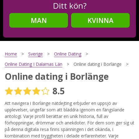
Ditt kön?
MAN
KVINNA
Steg
2
Ditt födelsedatum?
Home
Sverige
Online Dating
Online Dating I Dalarnas Län
Online dating i Borlänge
Online dating i Borlänge
Steg
3
8.5
Din mailadress?
Att navigera i Borlänge nätdejting erbjuder en uppsjö av
upplevelser, ungefär som att bläddra igenom en fängslande
antologi. Varje profil berättar en unik historia, full av
Genom att registrera godkänner jag
Villkoren
och
förhoppningar, drömmar och anekdoter. För dem som ger sig ut
Sekretesspolicyn
. Jag godkänner att ta emot information och
på denna digitala resa finns spänningen i det okända, i
reklam via e-post från hemsidans operatörer. Jag kan dra
tillbaka godkännande när jag vill.
kombination med tryggheten i delade erfarenheter. Varje