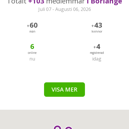
Totalt
+103
medlemmar
i Borlänge
Juli 07 - Augusti 06, 2026
60
43
+
+
män
kvinnor
6
4
+
online
registrerad
nu
idag
VISA MER