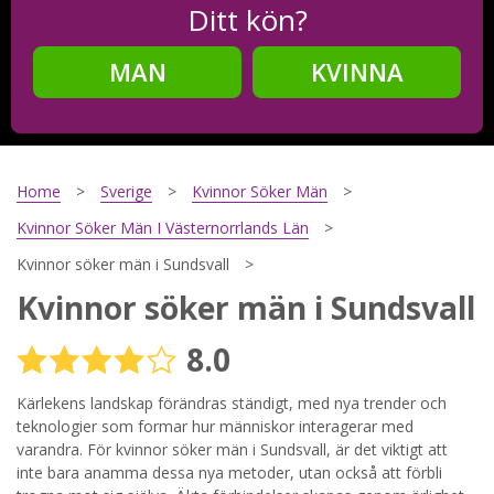
Ditt kön?
MAN
KVINNA
Steg
2
Ditt födelsedatum?
Home
Sverige
Kvinnor Söker Män
Kvinnor Söker Män I Västernorrlands Län
Kvinnor söker män i Sundsvall
Steg
3
Kvinnor söker män i Sundsvall
Din mailadress?
8.0
Kärlekens landskap förändras ständigt, med nya trender och
teknologier som formar hur människor interagerar med
Genom att registrera godkänner jag
Villkoren
och
Sekretesspolicyn
. Jag godkänner att ta emot information och
varandra. För kvinnor söker män i Sundsvall, är det viktigt att
reklam via e-post från hemsidans operatörer. Jag kan dra
inte bara anamma dessa nya metoder, utan också att förbli
tillbaka godkännande när jag vill.