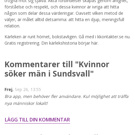
trogna mot sig själva. Äkta förbindelser skapas genom ärlighet,
förståelse och respekt, och dessa kvinnor är ivriga att hitta
STARTA NU!
någon som delar dessa värderingar. Oavsett vilken metod de
väljer, är målet alltid detsamma: att hitta en djup, meningsfull
relation.
Kärleken är runt hörnet, bokstavligen. Gå med i kkontakter.se nu.
Gratis registrering. Din kärlekshistoria börjar här.
Kommentarer till "Kvinnor
söker män i Sundsvall"
Frej
,
Sep 26, 13:55
Bra app, men behöver fler användare. Kul möjlighet att träffa
nya människor lokalt!
LÄGG TILL DIN KOMMENTAR