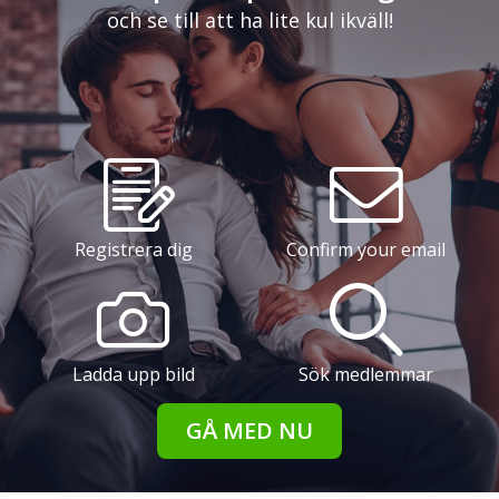
och se till att ha lite kul ikväll!
Registrera dig
Confirm your email
Ladda upp bild
Sök medlemmar
GÅ MED NU