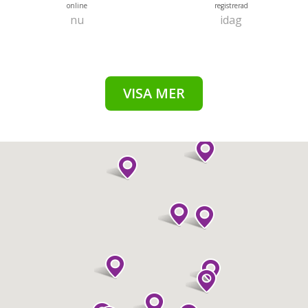
online
registrerad
nu
idag
VISA MER