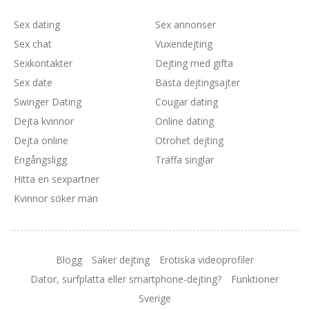
Sex dating
Sex annonser
Sex chat
Vuxendejting
Sexkontakter
Dejting med gifta
Sex date
Bästa dejtingsajter
Swinger Dating
Cougar dating
Dejta kvinnor
Online dating
Dejta online
Otrohet dejting
Engångsligg
Träffa singlar
Hitta en sexpartner
Kvinnor söker män
Blogg
Säker dejting
Erotiska videoprofiler
Dator, surfplatta eller smartphone-dejting?
Funktioner
Sverige