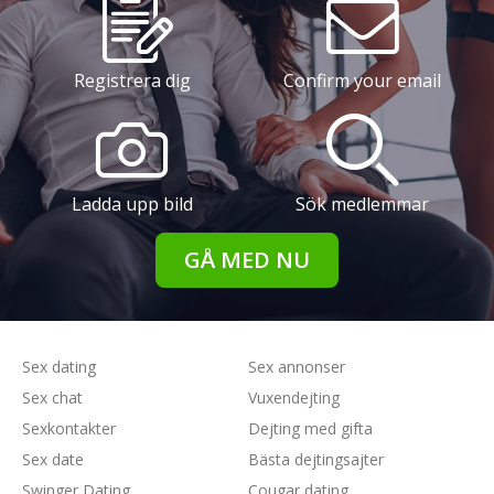
Registrera dig
Confirm your email
Ladda upp bild
Sök medlemmar
GÅ MED NU
Sex dating
Sex annonser
Sex chat
Vuxendejting
Sexkontakter
Dejting med gifta
Sex date
Bästa dejtingsajter
Swinger Dating
Cougar dating