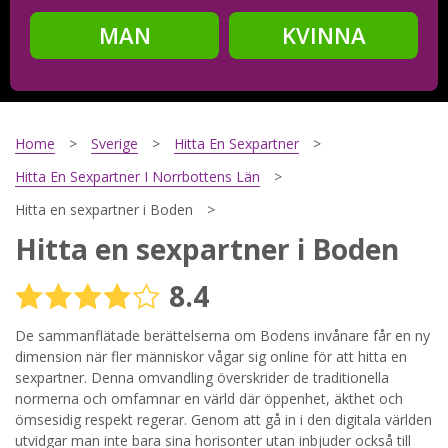
MAN
KVINNA
Steg
2
Ditt födelsedatum?
Home
Sverige
Hitta En Sexpartner
Hitta En Sexpartner I Norrbottens Län
Hitta en sexpartner i Boden
Steg
3
Hitta en sexpartner i Boden
Din mailadress?
8.4
De sammanflätade berättelserna om Bodens invånare får en ny
dimension när fler människor vågar sig online för att hitta en
Genom att registrera godkänner jag
Villkoren
och
Sekretesspolicyn
. Jag godkänner att ta emot information och
sexpartner. Denna omvandling överskrider de traditionella
reklam via e-post från hemsidans operatörer. Jag kan dra
normerna och omfamnar en värld där öppenhet, äkthet och
tillbaka godkännande när jag vill.
ömsesidig respekt regerar. Genom att gå in i den digitala världen
utvidgar man inte bara sina horisonter utan inbjuder också till