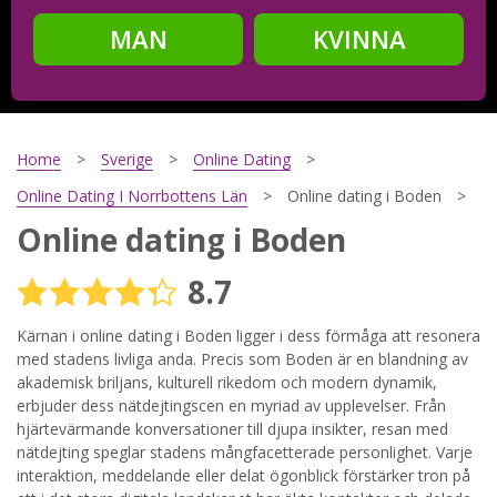
MAN
KVINNA
Steg
2
Ditt födelsedatum?
Home
Sverige
Online Dating
Online Dating I Norrbottens Län
Online dating i Boden
Online dating i Boden
Steg
3
8.7
Din mailadress?
Kärnan i online dating i Boden ligger i dess förmåga att resonera
med stadens livliga anda. Precis som Boden är en blandning av
akademisk briljans, kulturell rikedom och modern dynamik,
Genom att registrera godkänner jag
Villkoren
och
erbjuder dess nätdejtingscen en myriad av upplevelser. Från
Sekretesspolicyn
. Jag godkänner att ta emot information och
hjärtevärmande konversationer till djupa insikter, resan med
reklam via e-post från hemsidans operatörer. Jag kan dra
tillbaka godkännande när jag vill.
nätdejting speglar stadens mångfacetterade personlighet. Varje
interaktion, meddelande eller delat ögonblick förstärker tron på