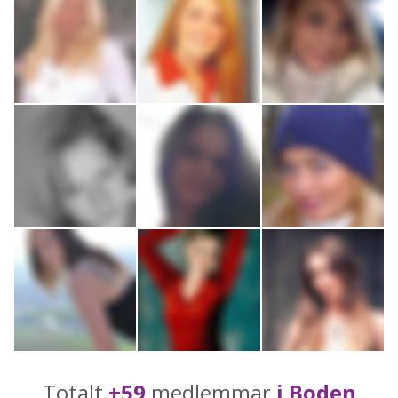
Totalt
+59
medlemmar
i Boden