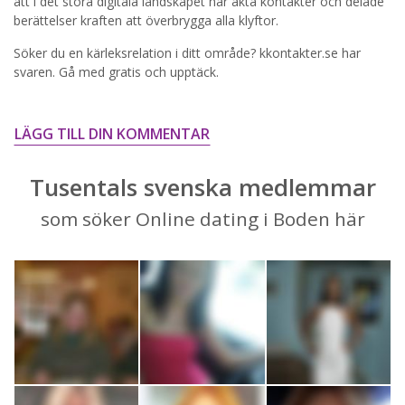
STARTA NU!
att i det stora digitala landskapet har äkta kontakter och delade
berättelser kraften att överbrygga alla klyftor.
Söker du en kärleksrelation i ditt område? kkontakter.se har
svaren. Gå med gratis och upptäck.
LÄGG TILL DIN KOMMENTAR
Tusentals svenska medlemmar
som söker Online dating i Boden här