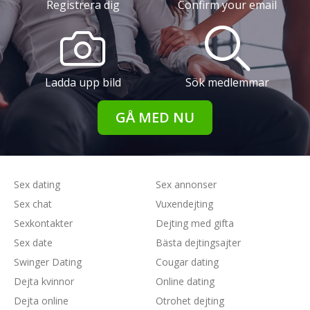
Registrera dig
Confirm your email
Ladda upp bild
Sök medlemmar
GÅ MED NU
Sex dating
Sex annonser
Sex chat
Vuxendejting
Sexkontakter
Dejting med gifta
Sex date
Bästa dejtingsajter
Swinger Dating
Cougar dating
Dejta kvinnor
Online dating
Dejta online
Otrohet dejting