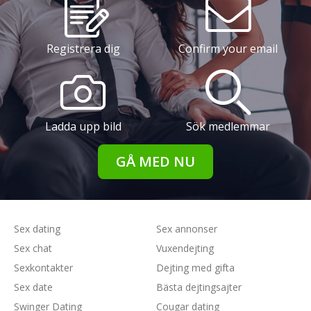
Registrera dig
Confirm your email
Ladda upp bild
Sök medlemmar
GÅ MED NU
Sex dating
Sex annonser
Sex chat
Vuxendejting
Sexkontakter
Dejting med gifta
Sex date
Bästa dejtingsajter
Swinger Dating
Cougar dating