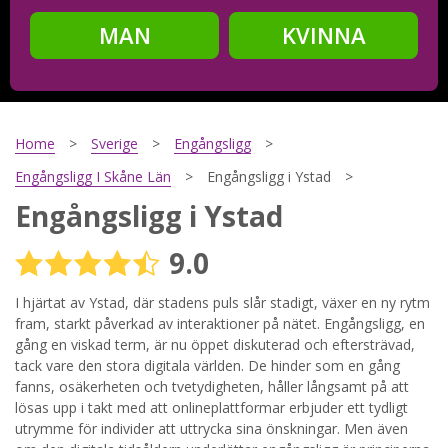
MAN
KVINNA
Steg
2
Ditt födelsedatum?
Home
Sverige
Engångsligg
Engångsligg I Skåne Län
Engångsligg i Ystad
Engångsligg i Ystad
Steg
3
9.0
Din mailadress?
I hjärtat av Ystad, där stadens puls slår stadigt, växer en ny rytm
fram, starkt påverkad av interaktioner på nätet. Engångsligg, en
gång en viskad term, är nu öppet diskuterad och eftersträvad,
Genom att registrera godkänner jag
Villkoren
och
tack vare den stora digitala världen. De hinder som en gång
Sekretesspolicyn
. Jag godkänner att ta emot information och
fanns, osäkerheten och tvetydigheten, håller långsamt på att
reklam via e-post från hemsidans operatörer. Jag kan dra
tillbaka godkännande när jag vill.
lösas upp i takt med att onlineplattformar erbjuder ett tydligt
utrymme för individer att uttrycka sina önskningar. Men även