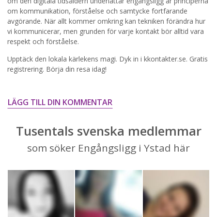
STARTA NU!
om den digitala tidsåldern underlättar engångsligg är principerna
om kommunikation, förståelse och samtycke fortfarande
avgörande. När allt kommer omkring kan tekniken förändra hur
vi kommunicerar, men grunden för varje kontakt bör alltid vara
respekt och förståelse.
Upptäck den lokala kärlekens magi. Dyk in i kkontakter.se. Gratis
registrering. Börja din resa idag!
LÄGG TILL DIN KOMMENTAR
Tusentals svenska medlemmar
som söker Engångsligg i Ystad här