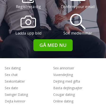
Registrera dig
Confirm your email
Ladda upp bild
Sök medlemmar
GÅ MED NU
Sex dating
Sex annonser
Sex chat
Vuxendejting
Sexkontakter
Dejting med gifta
Sex date
Bästa dejtingsajter
Swinger Dating
Cougar dating
Dejta kvinnor
Online dating