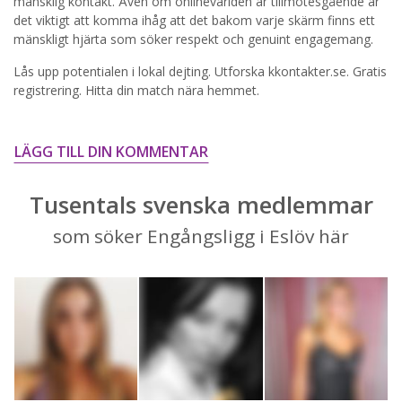
STARTA NU!
mänsklig kontakt. Även om onlinevärlden är tillmötesgående är
det viktigt att komma ihåg att det bakom varje skärm finns ett
mänskligt hjärta som söker respekt och genuint engagemang.
Lås upp potentialen i lokal dejting. Utforska kkontakter.se. Gratis
registrering. Hitta din match nära hemmet.
LÄGG TILL DIN KOMMENTAR
Tusentals svenska medlemmar
som söker Engångsligg i Eslöv här