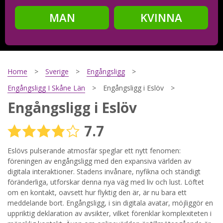
MAN
KVINNA
Steg
2
Ditt födelsedatum?
Home
Sverige
Engångsligg
Engångsligg I Skåne Län
Engångsligg i Eslöv
Engångsligg i Eslöv
Steg
3
7.7
Din mailadress?
Eslövs pulserande atmosfär speglar ett nytt fenomen:
föreningen av engångsligg med den expansiva världen av
digitala interaktioner. Stadens invånare, nyfikna och ständigt
Genom att registrera godkänner jag
Villkoren
och
föränderliga, utforskar denna nya väg med liv och lust. Löftet
Sekretesspolicyn
. Jag godkänner att ta emot information och
om en kontakt, oavsett hur flyktig den är, är nu bara ett
reklam via e-post från hemsidans operatörer. Jag kan dra
tillbaka godkännande när jag vill.
meddelande bort. Engångsligg, i sin digitala avatar, möjliggör en
uppriktig deklaration av avsikter, vilket förenklar komplexiteten i