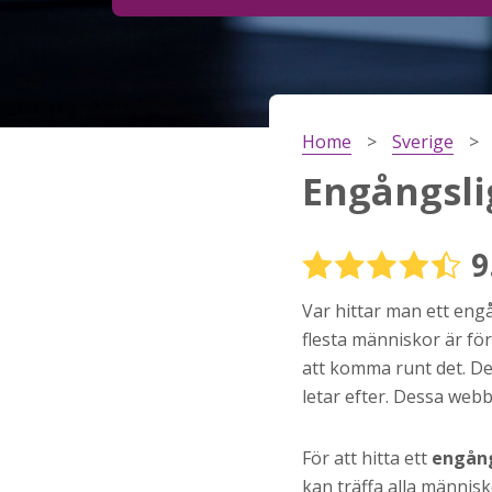
Steg
2
Ditt födelsedatum?
Home
Sverige
Steg
3
Engångsli
Din mailadress?
9
Var hittar man ett engå
Genom att registrera godkänner jag
Villkoren
oc
Sekretesspolicyn
. Jag godkänner att ta emot
flesta människor är för
information och reklam via e-post från hemsida
att komma runt det. De
operatörer. Jag kan dra tillbaka godkännande nä
vill.
letar efter. Dessa web
STARTA NU!
För att hitta ett
engång
kan träffa alla männis