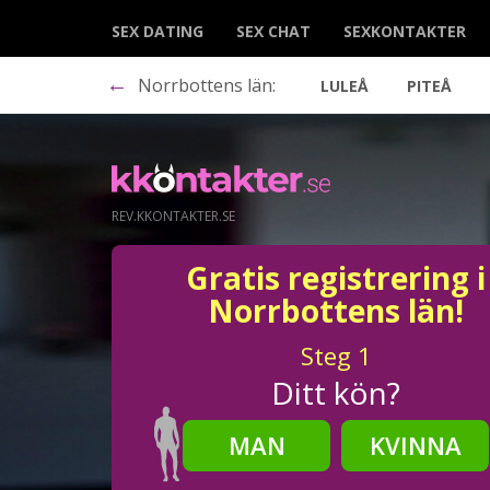
SEX DATING
SEX CHAT
SEXKONTAKTER
←
Norrbottens län:
LULEÅ
PITEÅ
REV.KKONTAKTER.SE
Gratis registrering i
Norrbottens län!
Steg
1
Ditt kön?
MAN
KVINNA