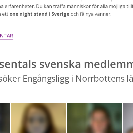
a erfarenheter. Du kan träffa människor för alla möjliga til
a ett
one night stand i Sverige
och få nya vänner.
ENTAR
sentals svenska medlem
öker Engångsligg i Norrbottens l