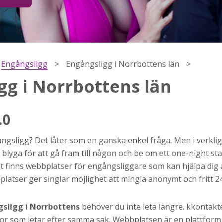
Engångsligg
Engångsligg i Norrbottens län
gg i Norrbottens län
.0
ngsligg? Det låter som en ganska enkel fråga. Men i verklig
h
 blyga för att gå fram till någon och be om ett one-night sta
ns
t finns webbplatser för engångsliggare som kan hjälpa dig a
r jag
bplatser ger singlar möjlighet att mingla anonymt och fritt 
sligg i Norrbottens
behöver du inte leta längre. kkontakte
kor som letar efter samma sak. Webbplatsen är en plattform