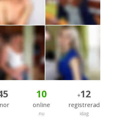
45
10
12
+
nnor
online
registrerad
nu
idag