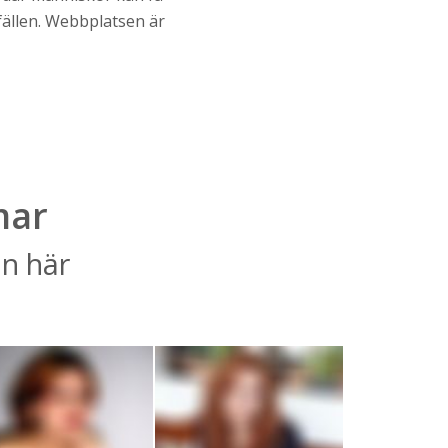
lfällen. Webbplatsen är
mar
än här