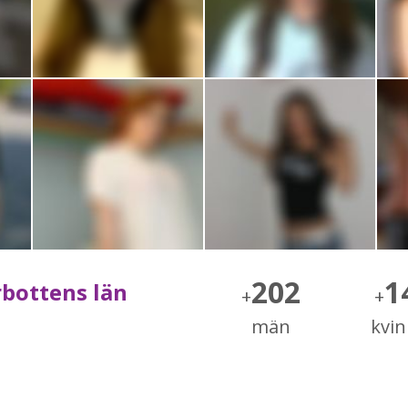
202
1
rbottens län
+
+
män
kvi