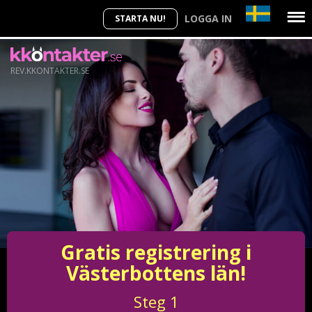
LOGGA IN
STARTA NU!
REV.KKONTAKTER.SE
Gratis registrering i
Västerbottens län!
Steg
1