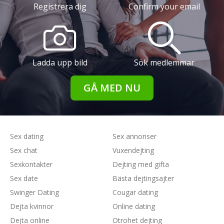
Registrera dig
Confirm your email
Ladda upp bild
Sök medlemmar
GÅ MED NU
Sex dating
Sex annonser
Sex chat
Vuxendejting
Sexkontakter
Dejting med gifta
Sex date
Bästa dejtingsajter
Swinger Dating
Cougar dating
Dejta kvinnor
Online dating
Dejta online
Otrohet dejting