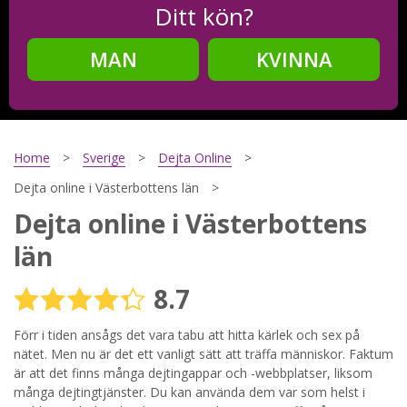
Ditt kön?
MAN
KVINNA
Steg
2
Ditt födelsedatum?
Home
Sverige
Dejta Online
Dejta online i Västerbottens län
Dejta online i Västerbottens
Steg
3
län
Din mailadress?
8.7
Förr i tiden ansågs det vara tabu att hitta kärlek och sex på
Genom att registrera godkänner jag
Villkoren
och
nätet. Men nu är det ett vanligt sätt att träffa människor. Faktum
Sekretesspolicyn
. Jag godkänner att ta emot information och
är att det finns många dejtingappar och -webbplatser, liksom
reklam via e-post från hemsidans operatörer. Jag kan dra
många dejtingtjänster. Du kan använda dem var som helst i
tillbaka godkännande när jag vill.