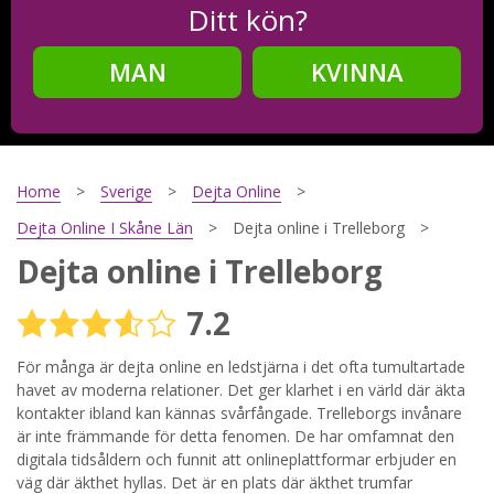
Ditt kön?
MAN
KVINNA
Steg
2
Ditt födelsedatum?
Home
Sverige
Dejta Online
Dejta Online I Skåne Län
Dejta online i Trelleborg
Dejta online i Trelleborg
Steg
3
7.2
Din mailadress?
För många är dejta online en ledstjärna i det ofta tumultartade
havet av moderna relationer. Det ger klarhet i en värld där äkta
kontakter ibland kan kännas svårfångade. Trelleborgs invånare
Genom att registrera godkänner jag
Villkoren
och
är inte främmande för detta fenomen. De har omfamnat den
Sekretesspolicyn
. Jag godkänner att ta emot information och
digitala tidsåldern och funnit att onlineplattformar erbjuder en
reklam via e-post från hemsidans operatörer. Jag kan dra
tillbaka godkännande när jag vill.
väg där äkthet hyllas. Det är en plats där äkthet trumfar