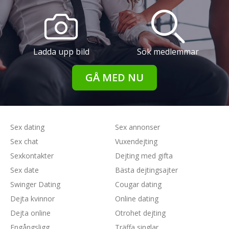
Ladda upp bild
Sök medlemmar
GÅ MED NU
Sex dating
Sex annonser
Sex chat
Vuxendejting
Sexkontakter
Dejting med gifta
Sex date
Bästa dejtingsajter
Swinger Dating
Cougar dating
Dejta kvinnor
Online dating
Dejta online
Otrohet dejting
Engångsligg
Träffa singlar