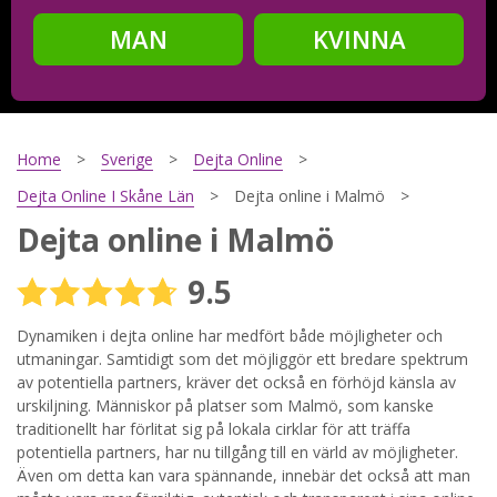
MAN
KVINNA
Steg
2
Ditt födelsedatum?
Home
Sverige
Dejta Online
Dejta Online I Skåne Län
Dejta online i Malmö
Dejta online i Malmö
Steg
3
9.5
Din mailadress?
Dynamiken i dejta online har medfört både möjligheter och
utmaningar. Samtidigt som det möjliggör ett bredare spektrum
av potentiella partners, kräver det också en förhöjd känsla av
Genom att registrera godkänner jag
Villkoren
och
urskiljning. Människor på platser som Malmö, som kanske
Sekretesspolicyn
. Jag godkänner att ta emot information och
traditionellt har förlitat sig på lokala cirklar för att träffa
reklam via e-post från hemsidans operatörer. Jag kan dra
tillbaka godkännande när jag vill.
potentiella partners, har nu tillgång till en värld av möjligheter.
Även om detta kan vara spännande, innebär det också att man