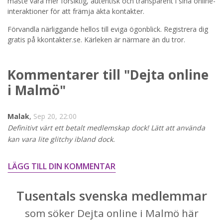
STARTA NU!
måste vara mer försiktig, autentisk och transparent i sina online-
interaktioner för att främja äkta kontakter.
Förvandla närliggande hellos till eviga ögonblick. Registrera dig
gratis på kkontakter.se. Kärleken är närmare än du tror.
Kommentarer till "Dejta online
i Malmö"
Malak
,
Sep 20, 22:00
Definitivt värt ett betalt medlemskap dock! Lätt att använda
kan vara lite glitchy ibland dock.
LÄGG TILL DIN KOMMENTAR
Tusentals svenska medlemmar
som söker Dejta online i Malmö här