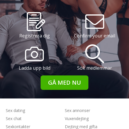
Registrera dig
Confirm your email
Ladda upp bild
Sök medlemmar
GÅ MED NU
Sex dating
Sex annonser
Sex chat
Vuxendejting
Sexkontakter
Dejting med gifta