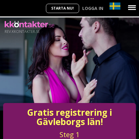
LOGGA IN
STARTA NU!
REV.KKONTAKTER.SE
Gratis registrering i
Gävleborgs län!
Steg
1