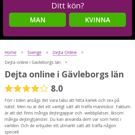
Ditt kön?
MAN
KVINNA
Steg
2
Ditt födelsedatum?
Home
Sverige
Dejta Online
Dejta online i Gävleborgs län
Dejta online i Gävleborgs län
Steg
3
8.0
Din mailadress?
Förr i tiden ansågs det vara tabu att hitta kärlek och sex på
nätet. Men nu är det ett vanligt sätt att träffa människor. Faktum
är att det finns många dejtingappar och -webbplatser, liksom
Genom att registrera godkänner jag
Villkoren
och
många dejtingtjänster. Du kan använda dem var som helst i
Sekretesspolicyn
. Jag godkänner att ta emot information och
världen. Och de erbjuder ett utmärkt sätt att träffa någon
reklam via e-post från hemsidans operatörer. Jag kan dra
tillbaka godkännande när jag vill.
speciell.