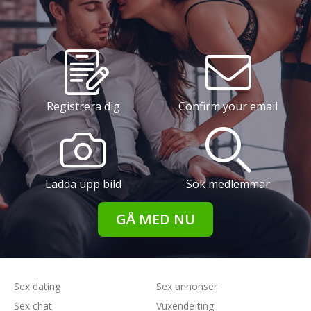
Registrera dig
Confirm your email
Ladda upp bild
Sök medlemmar
GÅ MED NU
Sex dating
Sex annonser
Sex chat
Vuxendejting