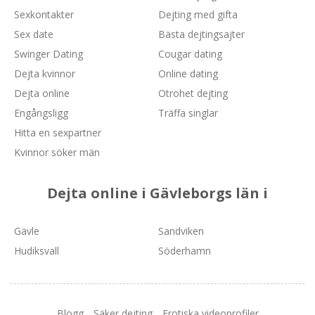
Sexkontakter
Dejting med gifta
Sex date
Bästa dejtingsajter
Swinger Dating
Cougar dating
Dejta kvinnor
Online dating
Dejta online
Otrohet dejting
Engångsligg
Träffa singlar
Hitta en sexpartner
Kvinnor söker män
Dejta online i Gävleborgs län i
Gävle
Sandviken
Hudiksvall
Söderhamn
Blogg
Säker dejting
Erotiska videoprofiler