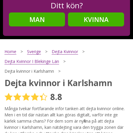
Ditt kön?
MAN
KVINNA
Steg
2
Ditt födelsedatum?
Home
Sverige
Dejta Kvinnor
Dejta Kvinnor I Blekinge Län
Dejta kvinnor i Karlshamn
Steg
3
Dejta kvinnor i Karlshamn
Din mailadress?
8.8
Många tvekar fortfarande inför tanken att dejta kvinnor online.
Men i en tid där nästan allt kan göras digitalt, varför inte ge
Genom att registrera godkänner jag
Villkoren
och
Sekretesspolicyn
. Jag godkänner att ta emot information och
kärlek samma chans? För dem som är nyfikna på att dejta
reklam via e-post från hemsidans operatörer. Jag kan dra
kvinnor i Karlshamn, kan nätdejting vara den trygga zonen där
tillbaka godkännande när jag vill.