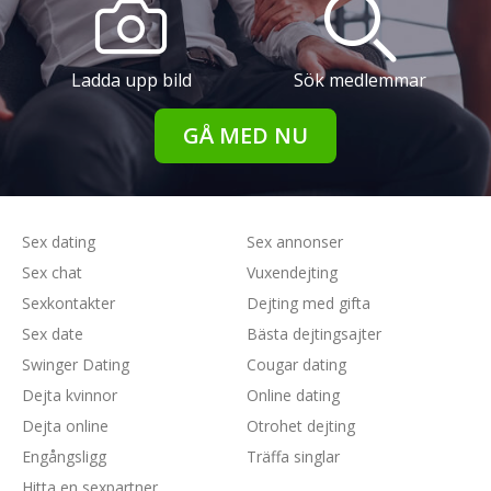
Ladda upp bild
Sök medlemmar
GÅ MED NU
Sex dating
Sex annonser
Sex chat
Vuxendejting
Sexkontakter
Dejting med gifta
Sex date
Bästa dejtingsajter
Swinger Dating
Cougar dating
Dejta kvinnor
Online dating
Dejta online
Otrohet dejting
Engångsligg
Träffa singlar
Hitta en sexpartner