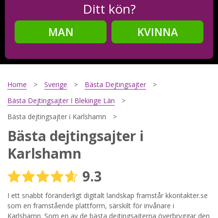
Ditt kön?
MAN
KVINNA
Steg
2
Ditt födelsedatum?
Home
Sverige
Bästa Dejtingsajter
Bästa Dejtingsajter I Blekinge Län
Bästa dejtingsajter i Karlshamn
Steg
3
Bästa dejtingsajter i
Din mailadress?
Karlshamn
9.3
Genom att registrera godkänner jag
Villkoren
och
I ett snabbt föränderligt digitalt landskap framstår kkontakter.se
Sekretesspolicyn
. Jag godkänner att ta emot information och
reklam via e-post från hemsidans operatörer. Jag kan dra
som en framstående plattform, särskilt för invånare i
tillbaka godkännande när jag vill.
Karlshamn. Som en av de bästa dejtingsajterna överbryggar den