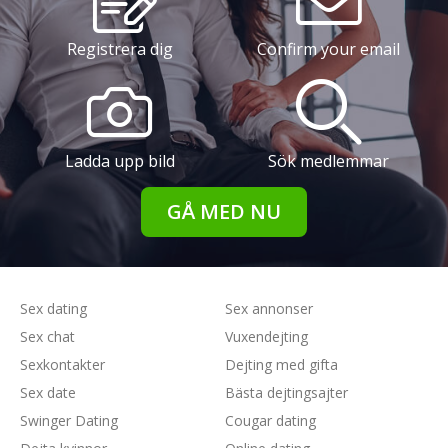
Registrera dig
Confirm your email
Ladda upp bild
Sök medlemmar
GÅ MED NU
Sex dating
Sex annonser
Sex chat
Vuxendejting
Sexkontakter
Dejting med gifta
Sex date
Bästa dejtingsajter
Swinger Dating
Cougar dating