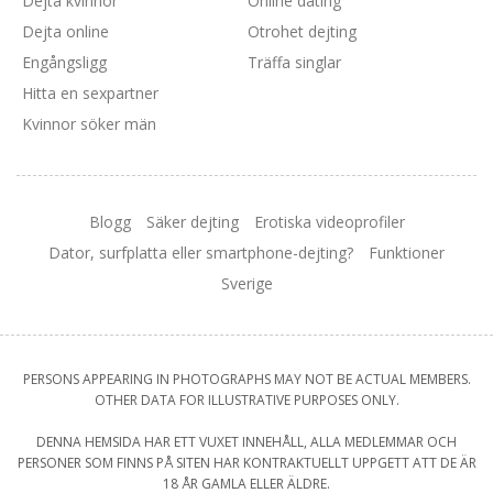
Dejta kvinnor
Online dating
Dejta online
Otrohet dejting
Engångsligg
Träffa singlar
Hitta en sexpartner
Kvinnor söker män
Blogg
Säker dejting
Erotiska videoprofiler
Dator, surfplatta eller smartphone-dejting?
Funktioner
Sverige
PERSONS APPEARING IN PHOTOGRAPHS MAY NOT BE ACTUAL MEMBERS.
OTHER DATA FOR ILLUSTRATIVE PURPOSES ONLY.
DENNA HEMSIDA HAR ETT VUXET INNEHÅLL, ALLA MEDLEMMAR OCH
PERSONER SOM FINNS PÅ SITEN HAR KONTRAKTUELLT UPPGETT ATT DE ÄR
18 ÅR GAMLA ELLER ÄLDRE.