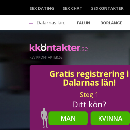
SEX DATING
SEX CHAT
SEXKONTAKTER
←
Dalarnas län:
FALUN
BORLÄNGE
REV.KKONTAKTER.SE
Gratis registrering i
Dalarnas län!
Steg
1
Ditt kön?
MAN
KVINNA