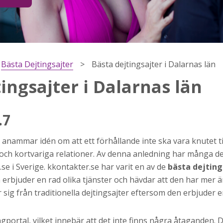
Bästa Dejtingsajter
Bästa dejtingsajter i Dalarnas län
ingsajter i Dalarnas län
.7
 anammar idén om att ett förhållande inte ska vara knutet ti
h
och kortvariga relationer. Av denna anledning har många dej
ns
.se i Sverige. kkontakter.se har varit en av de
bästa dejting
r jag
n erbjuder en rad olika tjänster och hävdar att den har mer
sig från traditionella dejtingsajter eftersom den erbjuder e
jtingportal, vilket innebär att det inte finns några åtaganden