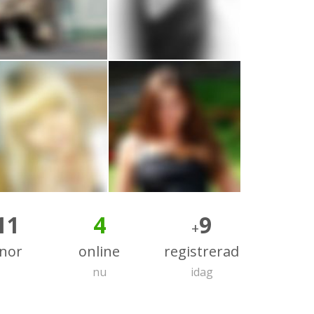
11
4
9
+
nnor
online
registrerad
nu
idag