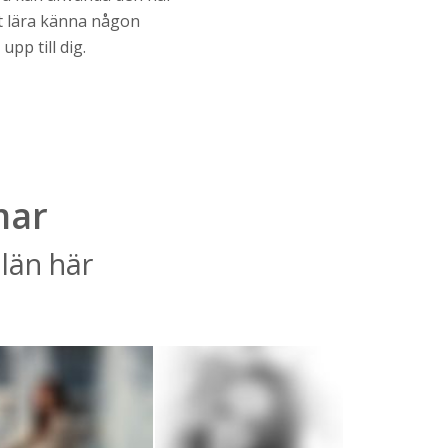
tt lära känna någon
pp till dig.
mar
 län här