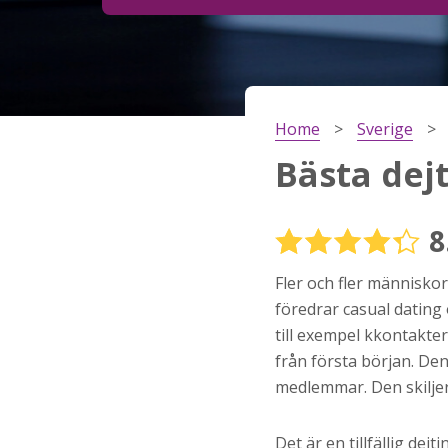
Steg
2
Ditt födelsedatum?
Home
Sverige
Steg
3
Bästa dejt
Din mailadress?
8
Fler och fler människor
Genom att registrera godkänner jag
Villkoren
oc
Sekretesspolicyn
. Jag godkänner att ta emot
föredrar casual dating 
information och reklam via e-post från hemsida
till exempel kkontakter
operatörer. Jag kan dra tillbaka godkännande nä
vill.
från första början. De
medlemmar. Den skiljer 
STARTA NU!
Det är en tillfällig de