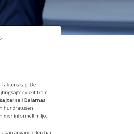
ll äktenskap. De
tingsajter vuxit fram,
sajterna i Dalarnas
 än hundratusen
n mer informell miljö.
. Du kan använda den här