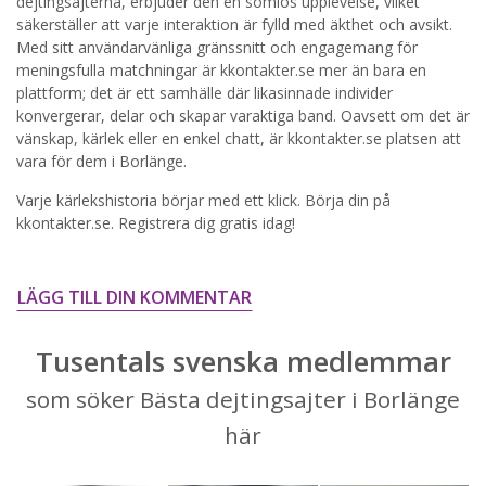
dejtingsajterna, erbjuder den en sömlös upplevelse, vilket
säkerställer att varje interaktion är fylld med äkthet och avsikt.
STARTA NU!
Med sitt användarvänliga gränssnitt och engagemang för
meningsfulla matchningar är kkontakter.se mer än bara en
plattform; det är ett samhälle där likasinnade individer
konvergerar, delar och skapar varaktiga band. Oavsett om det är
vänskap, kärlek eller en enkel chatt, är kkontakter.se platsen att
vara för dem i Borlänge.
Varje kärlekshistoria börjar med ett klick. Börja din på
kkontakter.se. Registrera dig gratis idag!
LÄGG TILL DIN KOMMENTAR
Tusentals svenska medlemmar
som söker Bästa dejtingsajter i Borlänge
här