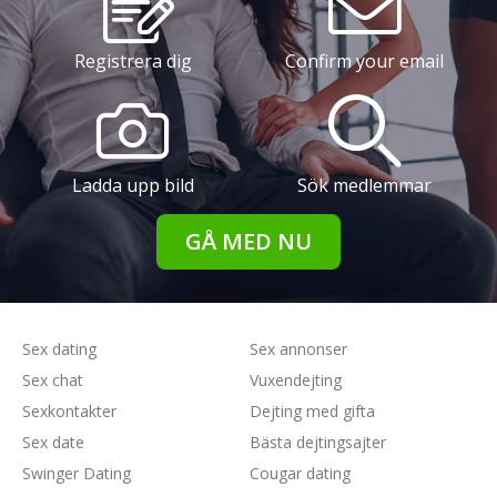
Registrera dig
Confirm your email
Ladda upp bild
Sök medlemmar
GÅ MED NU
Sex dating
Sex annonser
Sex chat
Vuxendejting
Sexkontakter
Dejting med gifta
Sex date
Bästa dejtingsajter
Swinger Dating
Cougar dating