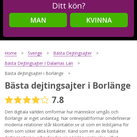
Ditt kön?
MAN
KVINNA
Steg
2
Ditt födelsedatum?
Home
Sverige
Bästa Dejtingsajter
Bästa Dejtingsajter I Dalarnas Län
Bästa dejtingsajter i Borlänge
Steg
3
Bästa dejtingsajter i Borlänge
Din mailadress?
7.8
Den digitala världen omformar hur människor umgås och
Borlänge är inget undantag. När onlineplattformar omdefinierar
Genom att registrera godkänner jag
Villkoren
och
Sekretesspolicyn
. Jag godkänner att ta emot information och
moderna relationer står kkontakter.se ut som en ledstjärna för
reklam via e-post från hemsidans operatörer. Jag kan dra
dem som söker äkta kontakter. Känd som en av de bästa
tillbaka godkännande när jag vill.