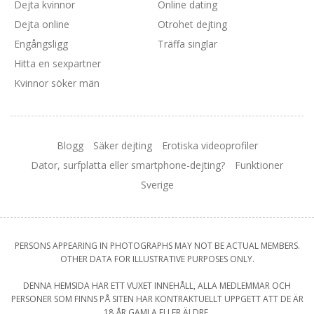
Dejta kvinnor
Online dating
Dejta online
Otrohet dejting
Engångsligg
Träffa singlar
Hitta en sexpartner
Kvinnor söker män
Blogg
Säker dejting
Erotiska videoprofiler
Dator, surfplatta eller smartphone-dejting?
Funktioner
Sverige
PERSONS APPEARING IN PHOTOGRAPHS MAY NOT BE ACTUAL MEMBERS.
OTHER DATA FOR ILLUSTRATIVE PURPOSES ONLY.
DENNA HEMSIDA HAR ETT VUXET INNEHÅLL, ALLA MEDLEMMAR OCH
PERSONER SOM FINNS PÅ SITEN HAR KONTRAKTUELLT UPPGETT ATT DE ÄR
18 ÅR GAMLA ELLER ÄLDRE.