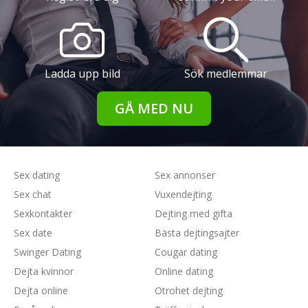
Ladda upp bild
Sök medlemmar
GÅ MED NU
Sex dating
Sex annonser
Sex chat
Vuxendejting
Sexkontakter
Dejting med gifta
Sex date
Bästa dejtingsajter
Swinger Dating
Cougar dating
Dejta kvinnor
Online dating
Dejta online
Otrohet dejting