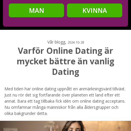
MAN
KVINNA
Steg
2
Ditt födelsedatum?
Vår blogg,
2024-10-28
Varför Online Dating är
mycket bättre än vanlig
Steg
3
Dating
Din mailadress?
Med tiden har online dating uppnått en anmärkningsvärd tillväxt.
Just nu rör det sig fortfarande över planeten ett land efter ett
annat. Bara ett tag tillbaka fick idén om online dating acceptans.
Genom att registrera godkänner jag
Villkoren
och
Nu omfamnar många människor från alla åldersgrupper och
Sekretesspolicyn
. Jag godkänner att ta emot information och
olika bakgrunder detta.
reklam via e-post från hemsidans operatörer. Jag kan dra
tillbaka godkännande när jag vill.