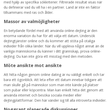
med hjälp av specifika sökkriterier. Filtrerade resultat visas när
du definierar vad du vill ha i en partner. Land är inte en faktor
tillsammans med ras och ålder.
Massor av valmöjligheter
En betydande fördel med att använda online-dejting är den
enorma variation du har för att välja ett datum. Undersök
dejtingtjänster online och du kommer att stöta på otaliga
individer från olika länder. När du vill uppleva något annat än de
vanliga människorna du känner i ditt grannskap, prova online-
dejting. Du kan inte göra ett misstag med den metoden.
Möte ansikte mot ansikte
Att hitta någon genom online dating är nu väldigt enkelt och tar
bara ett ögonblick. Att leta efter ett datum innebar tidigare att
man skulle gå på människor som man inte kände på platser
som pubar eller köpcentra. Man kan enkelt hitta det genom att
använda internet och besöka sociala medier eller
dejtingplattformar. Den här vänder sig till alla introverta individer.
Noggrant planerade diskussioner