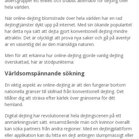
åldersgrupper ett enkelt och snabbt alternativ för dejting över
hela världen.
När online-dejting blomstrade över hela världen har en rad
dejtingtjänster dykt upp på internet. Med sin ökande popularitet
har detta nya sätt att dejta gjort konventionell dejting mindre
attraktiv. Det är olyckligt att prova nya saker och gå på äventyr
är en väsentlig del av den mänskliga naturen.
Men för att erkänna hur online-dejting gjorde vanlig dejting
överskattad, här är stödpunkterna:
Världsomspännande sökning
En viktig aspekt av online-dejting är att den fungerar bortom
nationella gränser till skillnad från konventionell dejting. Det
tillåter dig att sträva efter kärlek över gränserna för ditt
hemland.
Digital dejting har revolutionerat hela dejtingscenen på ett
anmärkningsvärt sätt. ensamstående män och kvinnor överallt
kan söka partners från andra regioner. Med en dejtingplattform
eller applikation kan du hitta en dejt antingen slumpmässigt eller