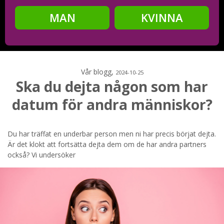
MAN
KVINNA
Steg
2
Ditt födelsedatum?
Vår blogg,
2024-10-25
Ska du dejta någon som har
datum för andra människor?
Steg
3
Din mailadress?
Du har träffat en underbar person men ni har precis börjat dejta.
Är det klokt att fortsätta dejta dem om de har andra partners
också? Vi undersöker
Genom att registrera godkänner jag
Villkoren
och
Sekretesspolicyn
. Jag godkänner att ta emot information och
reklam via e-post från hemsidans operatörer. Jag kan dra
tillbaka godkännande när jag vill.