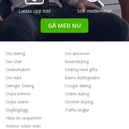
Ladda upp bild
Sök medlemmar
GÅ MED NU
Sex dating
Sex annonser
Sex chat
Vuxendejting
Sexkontakter
Dejting med gifta
Sex date
Bästa dejtingsajter
Swinger Dating
Cougar dating
Dejta kvinnor
Online dating
Dejta online
Otrohet dejting
Engångsligg
Träffa singlar
Hitta en sexpartner
Kvinnor söker män