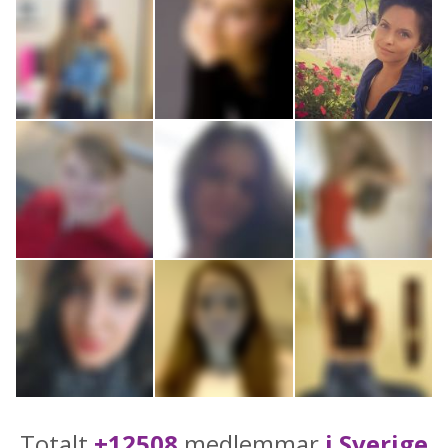
Totalt
+12508
medlemmar
i Sverige