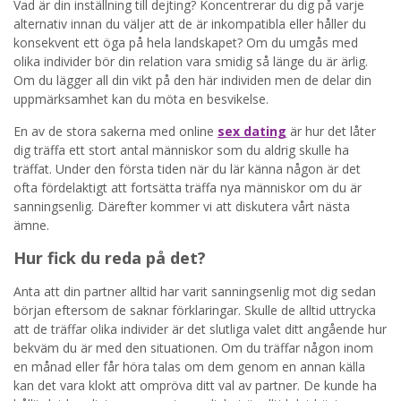
Vad är din inställning till dejting? Koncentrerar du dig på varje
alternativ innan du väljer att de är inkompatibla eller håller du
konsekvent ett öga på hela landskapet? Om du umgås med
olika individer bör din relation vara smidig så länge du är ärlig.
Om du lägger all din vikt på den här individen men de delar din
uppmärksamhet kan du möta en besvikelse.
En av de stora sakerna med online
sex dating
är hur det låter
dig träffa ett stort antal människor som du aldrig skulle ha
träffat. Under den första tiden när du lär känna någon är det
ofta fördelaktigt att fortsätta träffa nya människor om du är
sanningsenlig. Därefter kommer vi att diskutera vårt nästa
ämne.
Hur fick du reda på det?
Anta att din partner alltid har varit sanningsenlig mot dig sedan
början eftersom de saknar förklaringar. Skulle de alltid uttrycka
att de träffar olika individer är det slutliga valet ditt angående hur
bekväm du är med den situationen. Om du träffar någon inom
en månad eller får höra talas om dem genom en annan källa
kan det vara klokt att ompröva ditt val av partner. De kunde ha