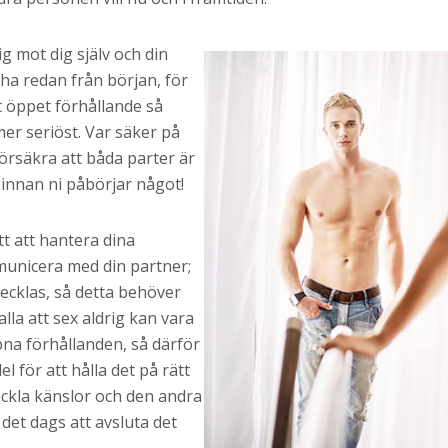
ig mot dig själv och din
ha redan från början, för
t öppet förhållande så
er seriöst. Var säker på
örsäkra att båda parter är
innan ni påbörjar något!
tt att hantera dina
municera med din partner;
ecklas, så detta behöver
 alla att sex aldrig kan vara
ppna förhållanden, så därför
l för att hålla det på rätt
eckla känslor och den andra
det dags att avsluta det