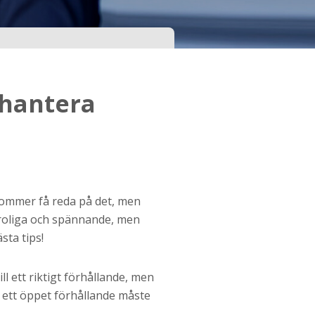
 hantera
 kommer få reda på det, men
t roliga och spännande, men
sta tips!
ll ett riktigt förhållande, men
i ett öppet förhållande måste