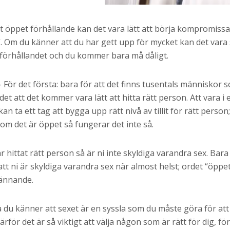
tt öppet förhållande kan det vara lätt att börja kompromiss
Om du känner att du har gett upp för mycket kan det vara s
å förhållandet och du kommer bara må dåligt.
 För det första: bara för att det finns tusentals människor 
et att det kommer vara lätt att hitta rätt person. Att vara i
an ta ett tag att bygga upp rätt nivå av tillit för rätt person
 om det är öppet så fungerar det inte så.
 hittat rätt person så är ni inte skyldiga varandra sex. Bara
tt ni är skyldiga varandra sex när almost helst; ordet “öppet” 
pännande.
 du känner att sexet är en syssla som du måste göra för att d
ärför det är så viktigt att välja någon som är rätt för dig, f