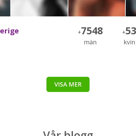
7548
5
verige
+
+
män
kvi
VISA MER
Vår
blogg