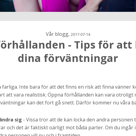
Vår blogg,
2017-07-14
örhållanden - Tips för att
dina förväntningar
h
ns
arliga. Inte bara för att det finns en risk att finna vänner
r jag
årt att vara realistisk. Öppna förhållanden kan vara otrolig
örväntningar kan det fort gå snett. Därför kommer nu våra bä
ändra sig
- Vissa tror att de kan locka den andra personen ti
ar och det är faktiskt oärligt mot båda parter. Om du ingår 
dra personen vill nu och i framtiden.