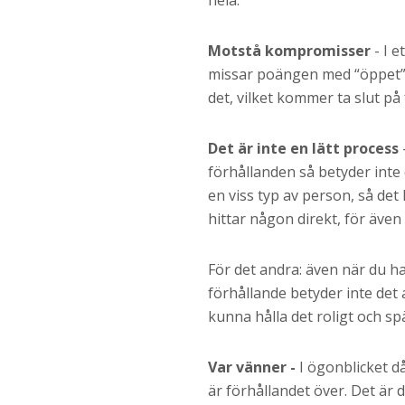
hela.
Motstå kompromisser
- I e
missar poängen med “öppet”. 
det, vilket kommer ta slut p
Det är inte en lätt process
-
förhållanden så betyder inte d
en viss typ av person, så det k
hittar någon direkt, för även
För det andra: även när du har
förhållande betyder inte det a
kunna hålla det roligt och s
Var vänner -
I ögonblicket då
är förhållandet över. Det är d