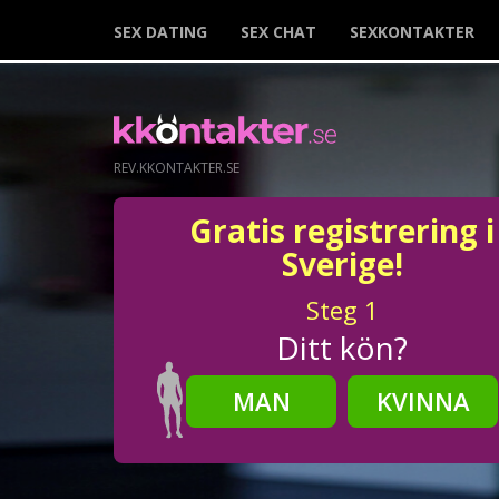
SEX DATING
SEX CHAT
SEXKONTAKTER
REV.KKONTAKTER.SE
Gratis registrering i
Sverige!
Steg
1
Ditt kön?
MAN
KVINNA
Steg
2