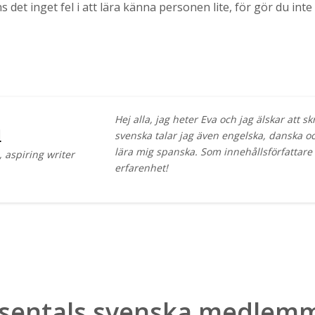
ns det inget fel i att lära känna personen lite, för gör du in
Hej alla, jag heter Eva och jag älskar att s
d
svenska talar jag även engelska, danska och
lära mig spanska. Som innehållsförfattare 
 aspiring writer
erfarenhet!
sentals svenska medlem