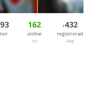
393
162
432
+
nnor
online
registrerad
nu
idag