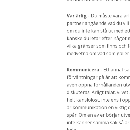
Var ärlig
- Du måste vara ärl
partner angående vad du vill 
om du inte kan stå ut med et
kanske du letar efter något m
vilka gränser som finns och f
medvetna om vad som gäller 
Kommunicera
- Ett annat sä
förväntningar på är att kom
även öppna förhållanden utv
diskuteras. Ärligt talat, vi vet
helt känslolöst, inte ens i ö
är kommunikation en viktig de
spår. Om en av er börjar utv
inte känner samma sak så är 