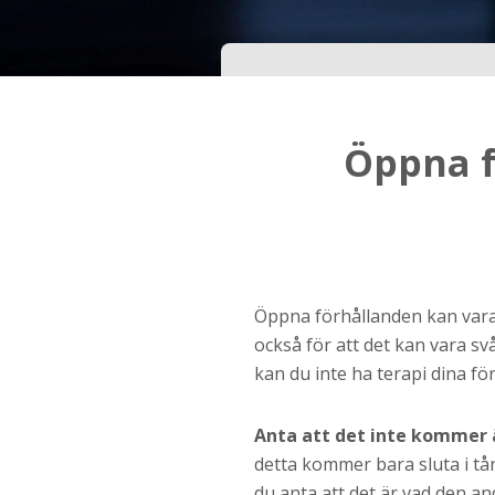
Ditt födelsedatum?
Steg
3
Öppna f
Din mailadress?
Genom att registrera godkänner jag
Villkoren
oc
Sekretesspolicyn
. Jag godkänner att ta emot
information och reklam via e-post från hemsida
Öppna förhållanden kan vara f
operatörer. Jag kan dra tillbaka godkännande nä
vill.
också för att det kan vara sv
kan du inte ha terapi dina f
STARTA NU!
Anta att det inte kommer 
detta kommer bara sluta i tår
du anta att det är vad den an