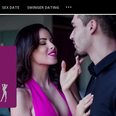
...
SEX DATE
SWINGER DATING