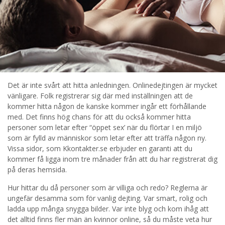
Det är inte svårt att hitta anledningen. Onlinedejtingen är mycket
vänligare. Folk registrerar sig där med inställningen att de
kommer hitta någon de kanske kommer ingår ett förhållande
med. Det finns hög chans för att du också kommer hitta
personer som letar efter “öppet sex’ när du flörtar I en miljö
som är fylld av människor som letar efter att träffa någon ny.
Vissa sidor, som Kkontakter.se erbjuder en garanti att du
kommer få ligga inom tre månader från att du har registrerat dig
på deras hemsida.
Hur hittar du då personer som är villiga och redo? Reglerna är
ungefär desamma som för vanlig dejting. Var smart, rolig och
ladda upp många snygga bilder. Var inte blyg och kom ihåg att
det alltid finns fler män än kvinnor online, så du måste veta hur