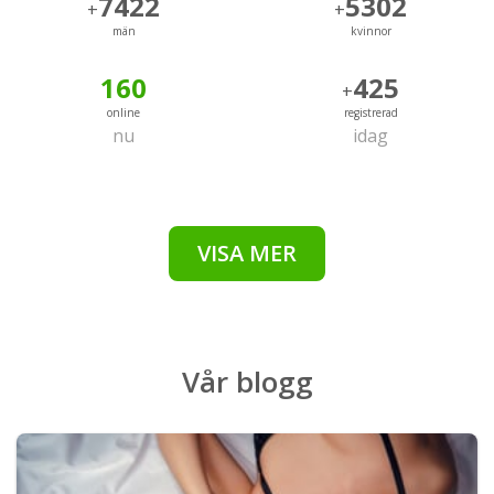
7422
5302
+
+
män
kvinnor
160
425
+
online
registrerad
nu
idag
VISA MER
Vår
blogg