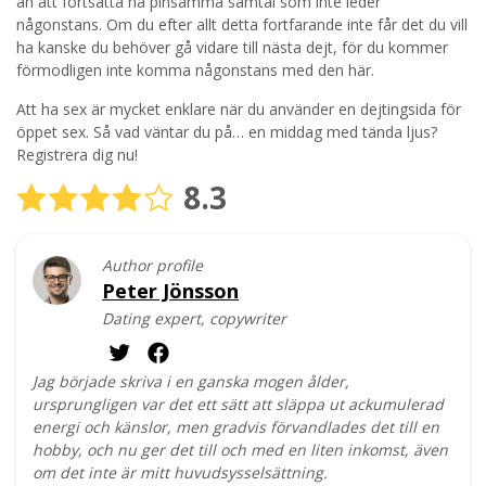
än att fortsätta ha pinsamma samtal som inte leder
någonstans. Om du efter allt detta fortfarande inte får det du vill
ha kanske du behöver gå vidare till nästa dejt, för du kommer
förmodligen inte komma någonstans med den här.
Att ha sex är mycket enklare när du använder en dejtingsida för
öppet sex. Så vad väntar du på… en middag med tända ljus?
Registrera dig nu!
8.3
Author profile
Peter Jönsson
Dating expert, copywriter
Jag började skriva i en ganska mogen ålder,
ursprungligen var det ett sätt att släppa ut ackumulerad
energi och känslor, men gradvis förvandlades det till en
hobby, och nu ger det till och med en liten inkomst, även
om det inte är mitt huvudsysselsättning.