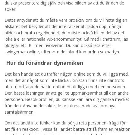
du ska presentera dig själv och visa bilden av att du är den de
söker.
Detta antyder att du måste vara proaktiv om du vill hitta dig en
älskare. Det betyder att det inte räcker att ladda upp många
bilder och prata regelbundet, du måste också bli en del av det
lokala eller nationella vuxencommunityt. Gå med i chattrum, läs
bloggar etc. Bli mer involverad. Du kan också leta efter
swingerpar online, eftersom de ibland kan ordna sexpartyn.
Hur du förändrar dynamiken
Det kan hända att du träffar någon online som du vill ligga med,
men det är något som inte klickar. Gnistan finns inte där trots
att du fortfarande har intentionen att ligga med den personen.
Den bästa lösningen är att ge lite uppmärksamhet till den andra
personen. Besök profilen, du kanske kan lära dig ganska mycket
från den. Använd de saker de är intresserade av som nya
samtalsämnen.
Om det ändå inte funkar kan du börja reta personen ifråga för
att få en reaktion. I vissa fall är det bättre att få fram en reaktion