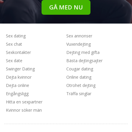
GÅ MED NU
Sex dating
Sex annonser
Sex chat
Vuxendejting
Sexkontakter
Dejting med gifta
Sex date
Bästa dejtingsajter
Swinger Dating
Cougar dating
Dejta kvinnor
Online dating
Dejta online
Otrohet dejting
Engångsligg
Träffa singlar
Hitta en sexpartner
Kvinnor söker män