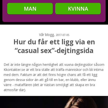
MAN
KVINNA
Steg
2
Ditt födelsedatum?
Vår blogg,
2017-07-05
Hur du får ett ligg via en
“casual sex”-dejtingsida
Steg
3
Din mailadress?
Det är inte längre någon hemlighet att vuxna dejtingsidor såsom
Kkontakter.se är ett bra ställe att träffa människor och bli intima
med dem. Faktum är att det finns högre chans att få ett ligg
genom dessa sidor än att gå till en bar, en klubb, eller ännu
värre - mataffären (det är nästan omöjligt att skapa en bra
Genom att registrera godkänner jag
Villkoren
och
atmosfär där).
Sekretesspolicyn
. Jag godkänner att ta emot information och
reklam via e-post från hemsidans operatörer. Jag kan dra
tillbaka godkännande när jag vill.