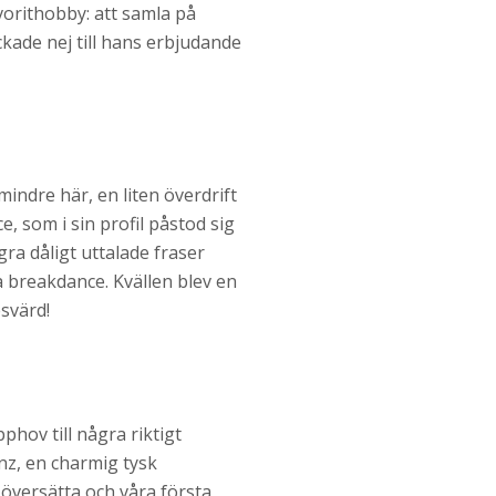
vorithobby: att samla på
ckade nej till hans erbjudande
mindre här, en liten överdrift
, som i sin profil påstod sig
ra dåligt uttalade fraser
a breakdance. Kvällen blev en
esvärd!
phov till några riktigt
nz, en charmig tysk
 översätta och våra första