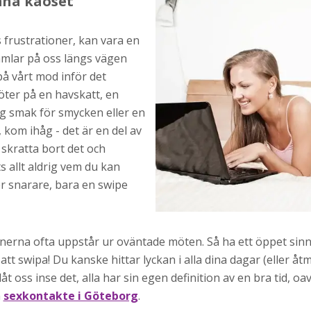
mna kaoset
s frustrationer, kan vara en
samlar på oss längs vägen
på vårt mod inför det
ter på en havskatt, en
ig smak för smycken eller en
 kom ihåg - det är en del av
skratta bort det och
ts allt aldrig vem du kan
ler snarare, bara en swipe
nerna ofta uppstår ur oväntade möten. Så ha ett öppet sinne,
tt swipa! Du kanske hittar lyckan i alla dina dagar (eller åtm
åt oss inse det, alla har sin egen definition av en bra tid, oa
a
sexkontakte i Göteborg
.