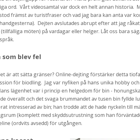
iga ord. Vårt videosamtal var dock en helt annan historia. Mi
stod främst av turistfraser och vad jag bara kan anta var 
 handgesterna). Dejten avslutades abrupt efter att jag råk
(tillfälliga möten) på vardagar eller helger. Låt oss bara säga
 språk.
 som blev fel
 är att sätta gränser? Online-dejting förstärker detta tiofalt
ssion för biodling. Jag var nyfiken på hans unika hobby oc
ans lägenhet var i princip en helgedom för bin - honungsk
e överallt och det svaga brummandet av tusen bin fyllde luf
rat intresserad av bin; han trodde att de hade nyckeln till 
dagsrum (komplett med skyddsutrustning som han förväntade s
eline (ordvits avsedd) för utgången.