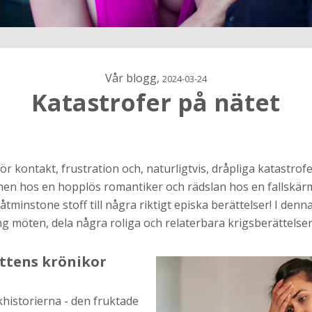
Vår blogg,
2024-03-24
Katastrofer på nätet
h
r kontakt, frustration och, naturligtvis, dråpliga katastrofer.
en hos en hopplös romantiker och rädslan hos en fallskär
ns
r jag
minstone stoff till några riktigt episka berättelser! I denna
ng möten, dela några roliga och relaterbara krigsberättelse
ttens krönikor
khistorierna - den fruktade