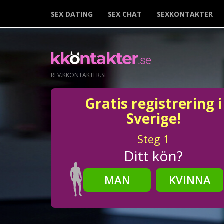
SEX DATING
SEX CHAT
SEXKONTAKTER
REV.KKONTAKTER.SE
Gratis registrering i
Sverige!
Steg
1
Ditt kön?
MAN
KVINNA
Steg
2