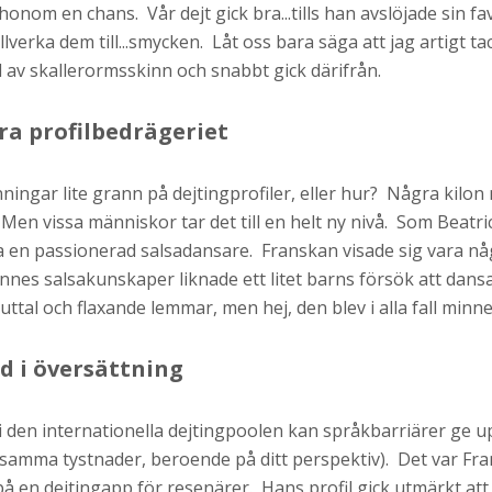
onom en chans. Vår dejt gick bra...tills han avslöjade sin fa
lverka dem till...smycken. Låt oss bara säga att jag artigt ta
av skallerormsskinn och snabbt gick därifrån.
ra profilbedrägeriet
ningar lite grann på dejtingprofiler, eller hur? Några kilon 
Men vissa människor tar det till en helt ny nivå. Som Beatrice
a en passionerad salsadansare. Franskan visade sig vara någ
nnes salsakunskaper liknade ett litet barns försök att dans
uttal och flaxande lemmar, men hej, den blev i alla fall minn
ad i översättning
i den internationella dejtingpoolen kan språkbarriärer ge up
samma tystnader, beroende på ditt perspektiv). Det var Fra
å en dejtingapp för resenärer. Hans profil gick utmärkt att