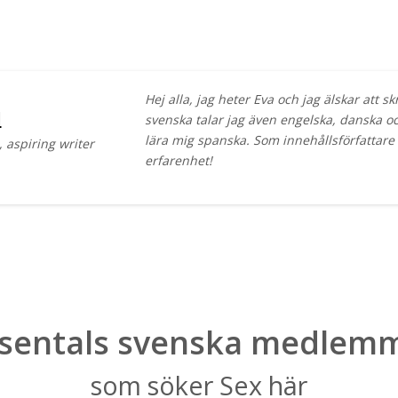
Hej alla, jag heter Eva och jag älskar att s
d
svenska talar jag även engelska, danska och
lära mig spanska. Som innehållsförfattare 
 aspiring writer
erfarenhet!
sentals svenska medlem
som söker Sex här