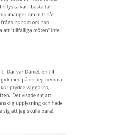
n tyska var i bästa fall
komplimanger om mitt hår
at fråga honom om han
 att "tillfälliga möten" inte
. Där var Daniel, en till
h gick med på en dejt hemma
akor prydde väggarna,
ten. Det visade sig att
mänsklig upplysning och hade
ig att jag skulle bära).