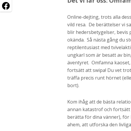
Det vi lär oss: Omfa
Online-dejting, trots alla des
vild resa. De berättelser vi 
blir hedersbetygelser, bevis 
okända. Så nästa gång du stö
reptilentusiast med tvivelakt
ungkarl som är besatt av bin,
äventyret. Omfamna kaoset, 
fortsätt att swipa! Du vet tro
träffa precis runt hörnet (el
bort).
Kom ihåg att de bästa relatio
annan katastrof och fortsätt a
berätta för dina vänner), för l
ahem, att utforska den livlig