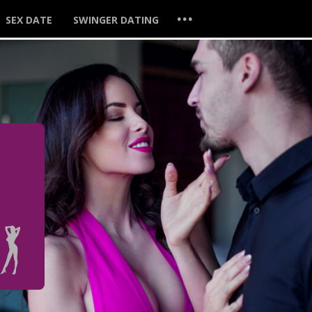
...
SEX DATE
SWINGER DATING