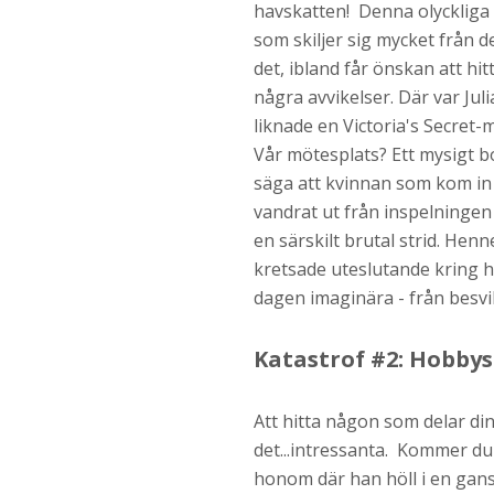
havskatten! Denna olyckliga 
som skiljer sig mycket från d
det, ibland får önskan att hit
några avvikelser. Där var Juli
liknade en Victoria's Secret-
Vår mötesplats? Ett mysigt b
säga att kvinnan som kom i
vandrat ut från inspelningen
en särskilt brutal strid. Hen
kretsade uteslutande kring he
dagen imaginära - från besvi
Katastrof #2: Hobby
Att hitta någon som delar din
det...intressanta. Kommer du 
honom där han höll i en gans