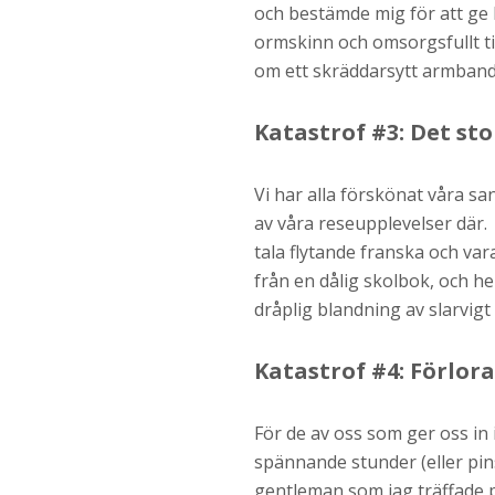
och bestämde mig för att ge h
ormskinn och omsorgsfullt til
om ett skräddarsytt armband 
Katastrof #3: Det sto
Vi har alla förskönat våra san
av våra reseupplevelser där. 
tala flytande franska och var
från en dålig skolbok, och he
dråplig blandning av slarvigt 
Katastrof #4: Förlor
För de av oss som ger oss in 
spännande stunder (eller pin
gentleman som jag träffade p