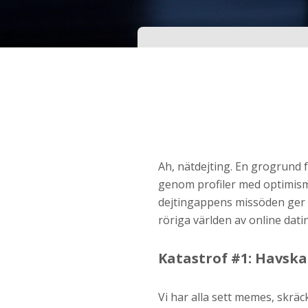
Ditt födelsedatum?
Steg
3
Din mailadress?
Genom att registrera godkänner jag
Villkoren
oc
Ah, nätdejting. En grogrund fö
Sekretesspolicyn
. Jag godkänner att ta emot
genom profiler med optimism
information och reklam via e-post från hemsida
operatörer. Jag kan dra tillbaka godkännande nä
dejtingappens missöden ger åt
vill.
röriga världen av online dati
STARTA NU!
Katastrof #1: Havska
Vi har alla sett memes, skräc