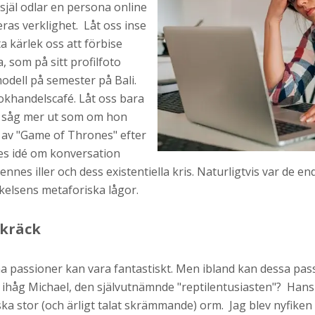
själ odlar en persona online
eras verklighet. Låt oss inse
ta kärlek oss att förbise
a, som på sitt profilfoto
modell på semester på Bali.
okhandelscafé. Låt oss bara
n såg mer ut som om hon
 av "Game of Thrones" efter
nes idé om konversation
nnes iller och dess existentiella kris. Naturligtvis var de e
kelsens metaforiska lågor.
skräck
a passioner kan vara fantastiskt. Men ibland kan dessa pass
ihåg Michael, den självutnämnde "reptilentusiasten"? Hans pr
ka stor (och ärligt talat skrämmande) orm. Jag blev nyfiken