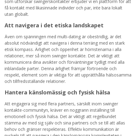
som utforskar swingerskontakter erbjuder vi en plattform för att
få kontakt med likasinnade individer och par, inte bara lokalt
utan globalt.
Att navigera i det etiska landskapet
Även om spänningen med multi-dating är obestridlig, är det
absolut nödvändigt att navigera i denna terräng med en stark
etisk kompass. Ärlighet och öppenhet är hörnstenarna i alla
relationer, mer så inom swinger kontakte. Det är viktigt att
kommunicera dina avsikter och förväntningar tydligt med alla
inblandade parter. Denna ärlighet främjar förtroende och
respekt, element som är viktiga för att upprätthålla hälsosamma
och tillfredsställande relationer.
Hantera känslomässig och fysisk hälsa
Att engagera sig med flera partners, särskilt inom swinger
kontakte-communityn, kräver en noggrann inställning till
emotionell och fysisk hälsa. Det är viktigt att regelbundet
stämma av med sig själv och sina partners och se till att allas
behov och gränser respekteras. Effektiv kommunikation är
nyckeln till att navigera i den känslomässiga komplexiteten i