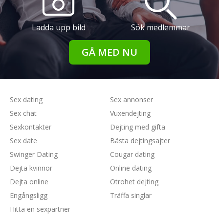
Ladda upp bild
Sök medlemmar
GÅ MED NU
Sex dating
Sex annonser
Sex chat
Vuxendejting
Sexkontakter
Dejting med gifta
Sex date
Bästa dejtingsajter
Swinger Dating
Cougar dating
Dejta kvinnor
Online dating
Dejta online
Otrohet dejting
Engångsligg
Träffa singlar
Hitta en sexpartner