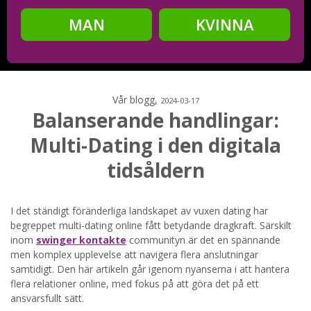
MAN
KVINNA
Steg
2
Ditt födelsedatum?
Vår blogg,
2024-03-17
Balanserande handlingar:
Multi-Dating i den digitala
Steg
3
tidsåldern
Din mailadress?
I det ständigt föränderliga landskapet av vuxen dating har
begreppet multi-dating online fått betydande dragkraft. Särskilt
inom
swinger kontakte
communityn är det en spännande
Genom att registrera godkänner jag
Villkoren
och
men komplex upplevelse att navigera flera anslutningar
Sekretesspolicyn
. Jag godkänner att ta emot information och
samtidigt. Den här artikeln går igenom nyanserna i att hantera
reklam via e-post från hemsidans operatörer. Jag kan dra
tillbaka godkännande när jag vill.
flera relationer online, med fokus på att göra det på ett
ansvarsfullt sätt.