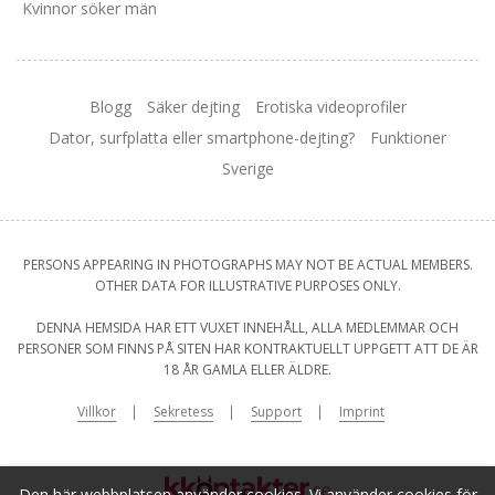
Kvinnor söker män
Blogg
Säker dejting
Erotiska videoprofiler
Dator, surfplatta eller smartphone-dejting?
Funktioner
Sverige
PERSONS APPEARING IN PHOTOGRAPHS MAY NOT BE ACTUAL MEMBERS.
OTHER DATA FOR ILLUSTRATIVE PURPOSES ONLY.
DENNA HEMSIDA HAR ETT VUXET INNEHÅLL, ALLA MEDLEMMAR OCH
PERSONER SOM FINNS PÅ SITEN HAR KONTRAKTUELLT UPPGETT ATT DE ÄR
18 ÅR GAMLA ELLER ÄLDRE.
Villkor
Sekretess
Support
Imprint
Den här webbplatsen använder cookies. Vi använder cookies för