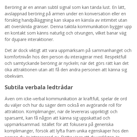
Beröring är en annan subtil signal som kan tända lust. En lätt,
avslappnad beröring på armen under en konversation eller en
försiktig handpåläggning kan skapa en känsla av intimitet utan
att överskrida gränser. Denna taktila kommunikation bygger upp
en kontakt som känns naturlig och otvungen, vilket banar väg
för djupare interaktioner.
Det är dock viktigt att vara uppmärksam på sammanhanget och
komfortnivån hos den person du interagerar med. Respektfull
och samtyckande beröring är nyckeln; när det görs rätt kan det
öka attraktionen utan att få den andra personen att känna sig
obekväm.
Subtila verbala ledtrådar
Även om icke-verbal kommunikation är kraftfull, spelar de ord
du väljer och hur du säger dem också en avgörande roll för
attraktion. Komplimanger, när de levereras uppriktigt och
sparsamt, kan få någon att känna sig uppskattad och
uppmärksammad. Istället för att fokusera på generiska
komplimanger, försök att lyfta fram unika egenskaper hos den