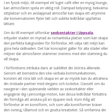
I en fysisk miljö, till exempel ett lugnt café eller en mysig lounge,
kan atmosfären spela en viktig roll. Dämpad belysning, bekväma
sittplatser och en avslappnad atmosfär kan skapa ett utrymme
där konversationen flyter lätt och subtila ledtrådar uppfattas
lättare.
Om du till exempel utforskar
sexkontakter i Uppsala
,
erbjuder staden en myriad av romantiska platser som kan skapa
den perfekta bakgrunden för förförelse. Att välja rätt miljö kan
göra hela skillnaden. Det här konceptet gäller för alla städer eller
miljöer där atmosfären stämmer överens med den stämning du
vill skapa.
I förförelsens intrikata dans är subtilitet din största allierade.
Genom att bemästra den icke-verbala kommunikationen,
konsten att röra lätt och skapa en air av mystik kan du attrahera
din önskade partner med elegans och lockelse. Oavsett om du
navigerar i den spännande världen av sexkontakter eller
engagerar dig i personliga möten, kan dessa ledtrådar förbättra
din förmåga att ansluta på en djupare nivå. Kom ihåg att
förförelse är en konstform, och som alla konstformer kräver
den övning, tålamod och en gnutta kreativitet. Så omfamna din