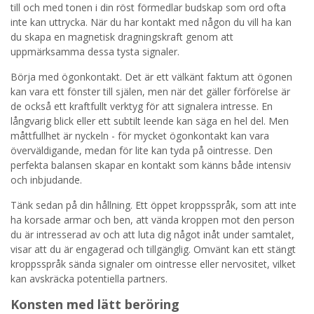
till och med tonen i din röst förmedlar budskap som ord ofta
inte kan uttrycka. När du har kontakt med någon du vill ha kan
du skapa en magnetisk dragningskraft genom att
uppmärksamma dessa tysta signaler.
Börja med ögonkontakt. Det är ett välkänt faktum att ögonen
kan vara ett fönster till själen, men när det gäller förförelse är
de också ett kraftfullt verktyg för att signalera intresse. En
långvarig blick eller ett subtilt leende kan säga en hel del. Men
måttfullhet är nyckeln - för mycket ögonkontakt kan vara
överväldigande, medan för lite kan tyda på ointresse. Den
perfekta balansen skapar en kontakt som känns både intensiv
och inbjudande.
Tänk sedan på din hållning. Ett öppet kroppsspråk, som att inte
ha korsade armar och ben, att vända kroppen mot den person
du är intresserad av och att luta dig något inåt under samtalet,
visar att du är engagerad och tillgänglig. Omvänt kan ett stängt
kroppsspråk sända signaler om ointresse eller nervositet, vilket
kan avskräcka potentiella partners.
Konsten med lätt beröring