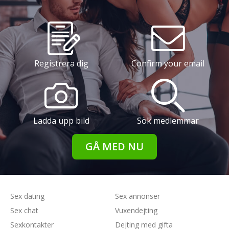
Registrera dig
Confirm your email
Ladda upp bild
Sök medlemmar
GÅ MED NU
Sex dating
Sex annonser
Sex chat
Vuxendejting
Sexkontakter
Dejting med gifta