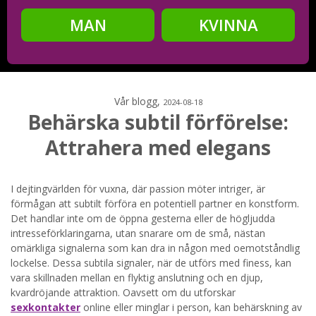
MAN
KVINNA
Steg
2
Ditt födelsedatum?
Vår blogg,
2024-08-18
Behärska subtil förförelse:
Attrahera med elegans
Steg
3
Din mailadress?
I dejtingvärlden för vuxna, där passion möter intriger, är
förmågan att subtilt förföra en potentiell partner en konstform.
Det handlar inte om de öppna gesterna eller de högljudda
intresseförklaringarna, utan snarare om de små, nästan
omärkliga signalerna som kan dra in någon med oemotståndlig
Genom att registrera godkänner jag
Villkoren
och
lockelse. Dessa subtila signaler, när de utförs med finess, kan
Sekretesspolicyn
. Jag godkänner att ta emot information och
reklam via e-post från hemsidans operatörer. Jag kan dra
vara skillnaden mellan en flyktig anslutning och en djup,
tillbaka godkännande när jag vill.
kvardröjande attraktion. Oavsett om du utforskar
sexkontakter
online eller minglar i person, kan behärskning av