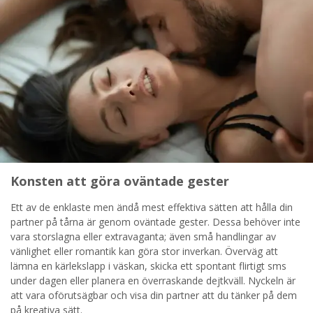
STARTA NU!
Konsten att göra oväntade gester
Ett av de enklaste men ändå mest effektiva sätten att hålla din
partner på tårna är genom oväntade gester. Dessa behöver inte
vara storslagna eller extravaganta; även små handlingar av
vänlighet eller romantik kan göra stor inverkan. Överväg att
lämna en kärlekslapp i väskan, skicka ett spontant flirtigt sms
under dagen eller planera en överraskande dejtkväll. Nyckeln är
att vara oförutsägbar och visa din partner att du tänker på dem
på kreativa sätt.