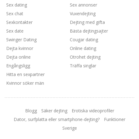
Sex dating
Sex annonser
Sex chat
Vuxendejting
Sexkontakter
Dejting med gifta
Sex date
Bästa dejtingsajter
Swinger Dating
Cougar dating
Dejta kvinnor
Online dating
Dejta online
Otrohet dejting
Engångsligg
Träffa singlar
Hitta en sexpartner
Kvinnor söker män
Blogg
Säker dejting
Erotiska videoprofiler
Dator, surfplatta eller smartphone-dejting?
Funktioner
Sverige