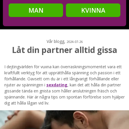
MAN
KVINNA
Steg
2
Ditt födelsedatum?
Vår blogg,
2024-07-26
Låt din partner alltid gissa
Steg
3
I dejtingvärlden för vuxna kan överraskningsmomentet vara ett
kraftfullt verktyg för att upprätthålla spänning och passion i ett
Din mailadress?
förhållande. Oavsett om du är i ett långvarigt förhållande eller
njuter av spänningen i
sexdating
, kan det att hålla din partner
gissande tända en gnista som håller anslutningen fräsch och
spännande. Här är några tips om spontan förförelse som hjälper
dig att hålla lågan vid liv.
Genom att registrera godkänner jag
Villkoren
och
Sekretesspolicyn
. Jag godkänner att ta emot information och
reklam via e-post från hemsidans operatörer. Jag kan dra
tillbaka godkännande när jag vill.