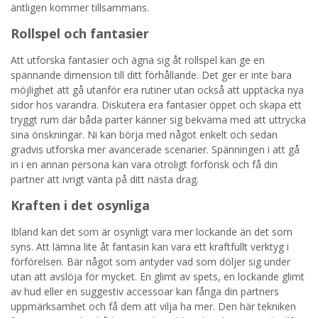
äntligen kommer tillsammans.
Rollspel och fantasier
Att utforska fantasier och ägna sig åt rollspel kan ge en
spännande dimension till ditt förhållande. Det ger er inte bara
möjlighet att gå utanför era rutiner utan också att upptäcka nya
sidor hos varandra. Diskutera era fantasier öppet och skapa ett
tryggt rum där båda parter känner sig bekväma med att uttrycka
sina önskningar. Ni kan börja med något enkelt och sedan
gradvis utforska mer avancerade scenarier. Spänningen i att gå
in i en annan persona kan vara otroligt förförisk och få din
partner att ivrigt vänta på ditt nästa drag.
Kraften i det osynliga
Ibland kan det som är osynligt vara mer lockande än det som
syns. Att lämna lite åt fantasin kan vara ett kraftfullt verktyg i
förförelsen. Bär något som antyder vad som döljer sig under
utan att avslöja för mycket. En glimt av spets, en lockande glimt
av hud eller en suggestiv accessoar kan fånga din partners
uppmärksamhet och få dem att vilja ha mer. Den här tekniken