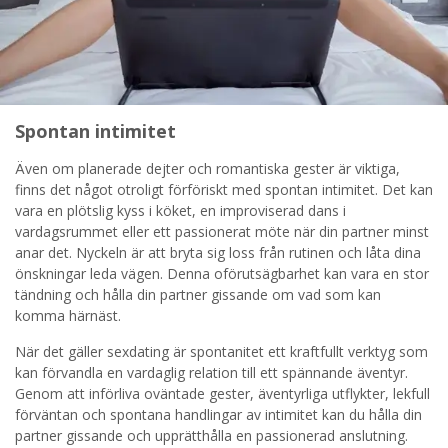
Spontan intimitet
Även om planerade dejter och romantiska gester är viktiga,
finns det något otroligt förföriskt med spontan intimitet. Det kan
vara en plötslig kyss i köket, en improviserad dans i
vardagsrummet eller ett passionerat möte när din partner minst
anar det. Nyckeln är att bryta sig loss från rutinen och låta dina
önskningar leda vägen. Denna oförutsägbarhet kan vara en stor
tändning och hålla din partner gissande om vad som kan
komma härnäst.
När det gäller sexdating är spontanitet ett kraftfullt verktyg som
kan förvandla en vardaglig relation till ett spännande äventyr.
Genom att införliva oväntade gester, äventyrliga utflykter, lekfull
förväntan och spontana handlingar av intimitet kan du hålla din
partner gissande och upprätthålla en passionerad anslutning.