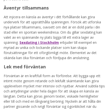
Äventyr tillsammans
Att injicera en känsla av äventyr i ditt förhållande kan göra
underverk för att upprätthålla spänningen. Försök att utforska
nya platser tillsammans, oavsett om det är en dold pärla i din
stad eller en spontan weekendresa. Om du gillar sexdating kan
valet av en spännande ny plats lägga till ett extra lager av
spänning.
Sexdating i Stockholm
erbjuder till exempel en
myriad av unika och lockande platser som kan skapa
förutsättningar för ett oförglömligt möte. Elementet av det
okända kan öka förväntan och fördjupa din anslutning.
Lek med förväntan
Förväntan är en kraftfull form av förförelse. Att bygga upp ett
intimt möte genom retande och lekfullt skämtande kan göra
upplevelsen mycket mer intensiv och njutbar. Använd subtila tips
och antydningar under hela dagen för att skapa en känsla av
längtan. Detta kan göras genom texter, viskade hemligheter
eller till och med en långvarig beröring. Nyckeln är att hålla din
partner gissande och ivrigt förväntar sig ögonblicket när du