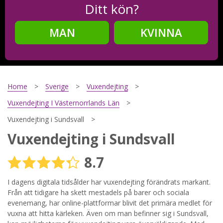
Ditt kön?
MAN
KVINNA
Steg
2
Ditt födelsedatum?
Home
Sverige
Vuxendejting
Vuxendejting I Västernorrlands Län
Vuxendejting i Sundsvall
Steg
3
Vuxendejting i Sundsvall
Din mailadress?
8.7
I dagens digitala tidsålder har vuxendejting förändrats markant.
Från att tidigare ha skett mestadels på barer och sociala
Genom att registrera godkänner jag
Villkoren
och
Sekretesspolicyn
. Jag godkänner att ta emot information och
evenemang, har online-plattformar blivit det primära medlet för
reklam via e-post från hemsidans operatörer. Jag kan dra
vuxna att hitta kärleken. Även om man befinner sig i Sundsvall,
tillbaka godkännande när jag vill.