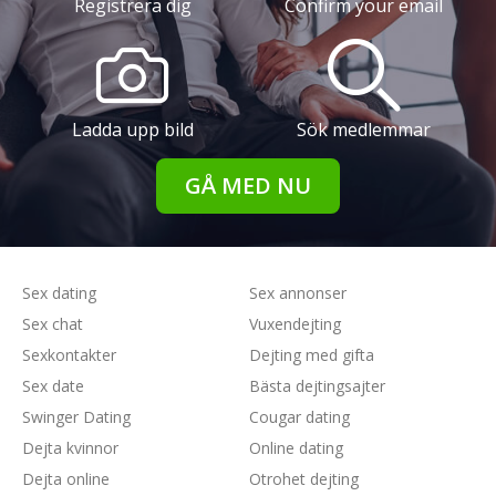
Registrera dig
Confirm your email
Ladda upp bild
Sök medlemmar
GÅ MED NU
Sex dating
Sex annonser
Sex chat
Vuxendejting
Sexkontakter
Dejting med gifta
Sex date
Bästa dejtingsajter
Swinger Dating
Cougar dating
Dejta kvinnor
Online dating
Dejta online
Otrohet dejting