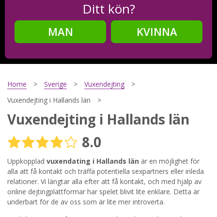
Ditt kön?
MAN
KVINNA
Steg
2
Ditt födelsedatum?
Home
Sverige
Vuxendejting
Vuxendejting i Hallands län
Vuxendejting i Hallands län
Steg
3
8.0
Din mailadress?
Uppkopplad
vuxendating i Hallands län
är en möjlighet för
alla att få kontakt och träffa potentiella sexpartners eller inleda
relationer. Vi längtar alla efter att få kontakt, och med hjälp av
Genom att registrera godkänner jag
Villkoren
och
online dejtingplattformar har spelet blivit lite enklare. Detta är
Sekretesspolicyn
. Jag godkänner att ta emot information och
underbart för de av oss som är lite mer introverta.
reklam via e-post från hemsidans operatörer. Jag kan dra
tillbaka godkännande när jag vill.