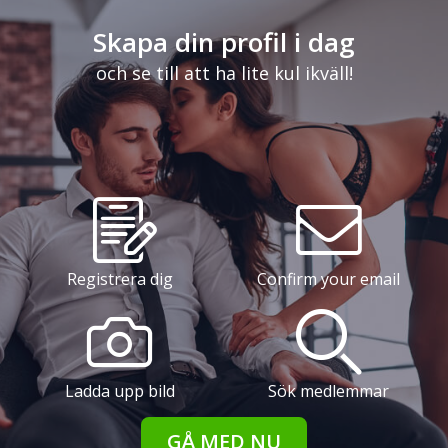
Skapa din profil i dag
och se till att ha lite kul ikväll!
Registrera dig
Confirm your email
Ladda upp bild
Sök medlemmar
GÅ MED NU