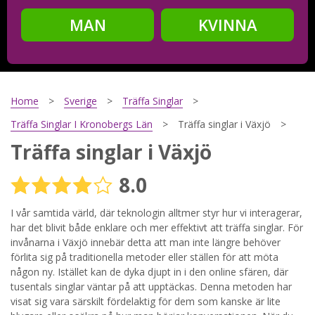
MAN
KVINNA
Steg
2
Ditt födelsedatum?
Home
Sverige
Träffa Singlar
Träffa Singlar I Kronobergs Län
Träffa singlar i Växjö
Träffa singlar i Växjö
Steg
3
8.0
Din mailadress?
I vår samtida värld, där teknologin alltmer styr hur vi interagerar,
har det blivit både enklare och mer effektivt att träffa singlar. För
invånarna i Växjö innebär detta att man inte längre behöver
Genom att registrera godkänner jag
Villkoren
och
förlita sig på traditionella metoder eller ställen för att möta
Sekretesspolicyn
. Jag godkänner att ta emot information och
någon ny. Istället kan de dyka djupt in i den online sfären, där
reklam via e-post från hemsidans operatörer. Jag kan dra
tillbaka godkännande när jag vill.
tusentals singlar väntar på att upptäckas. Denna metoden har
visat sig vara särskilt fördelaktig för dem som kanske är lite