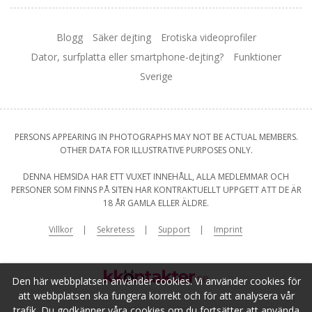
Blogg
Säker dejting
Erotiska videoprofiler
Dator, surfplatta eller smartphone-dejting?
Funktioner
Sverige
PERSONS APPEARING IN PHOTOGRAPHS MAY NOT BE ACTUAL MEMBERS.
OTHER DATA FOR ILLUSTRATIVE PURPOSES ONLY.
DENNA HEMSIDA HAR ETT VUXET INNEHÅLL, ALLA MEDLEMMAR OCH
PERSONER SOM FINNS PÅ SITEN HAR KONTRAKTUELLT UPPGETT ATT DE ÄR
18 ÅR GAMLA ELLER ÄLDRE.
Villkor
Sekretess
Support
Imprint
Den här webbplatsen använder cookies. Vi använder cookies för
att webbplatsen ska fungera korrekt och för att analysera vår
trafik. Du godkänner våra cookies om du fortsätter att använda