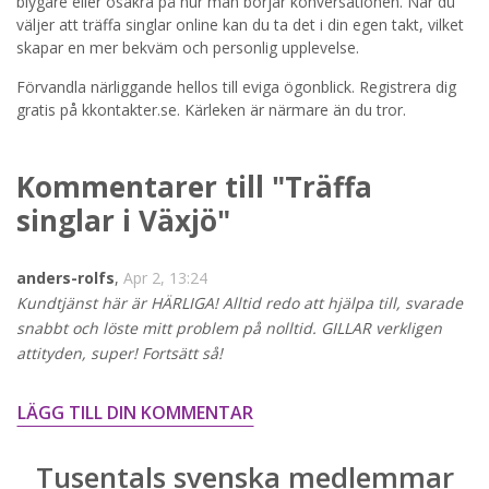
STARTA NU!
blygare eller osäkra på hur man börjar konversationen. När du
väljer att träffa singlar online kan du ta det i din egen takt, vilket
skapar en mer bekväm och personlig upplevelse.
Förvandla närliggande hellos till eviga ögonblick. Registrera dig
gratis på kkontakter.se. Kärleken är närmare än du tror.
Kommentarer till "Träffa
singlar i Växjö"
anders-rolfs
,
Apr 2, 13:24
Kundtjänst här är HÄRLIGA! Alltid redo att hjälpa till, svarade
snabbt och löste mitt problem på nolltid. GILLAR verkligen
attityden, super! Fortsätt så!
LÄGG TILL DIN KOMMENTAR
Tusentals svenska medlemmar