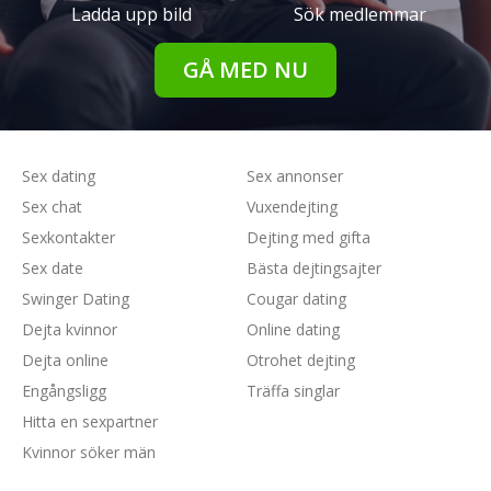
Ladda upp bild
Sök medlemmar
GÅ MED NU
Sex dating
Sex annonser
Sex chat
Vuxendejting
Sexkontakter
Dejting med gifta
Sex date
Bästa dejtingsajter
Swinger Dating
Cougar dating
Dejta kvinnor
Online dating
Dejta online
Otrohet dejting
Engångsligg
Träffa singlar
Hitta en sexpartner
Kvinnor söker män