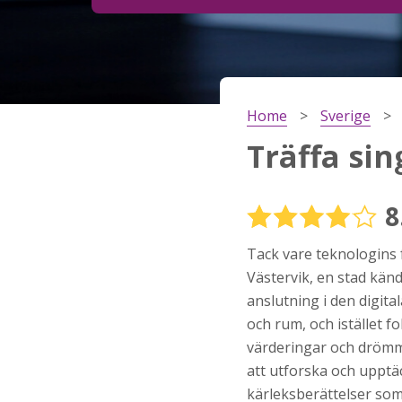
Steg
2
Ditt födelsedatum?
Home
Sverige
Steg
3
Träffa sin
Din mailadress?
8
Tack vare teknologins 
Genom att registrera godkänner jag
Villkoren
oc
Sekretesspolicyn
. Jag godkänner att ta emot
Västervik, en stad känd
information och reklam via e-post från hemsida
anslutning i den digita
operatörer. Jag kan dra tillbaka godkännande nä
vill.
och rum, och istället 
värderingar och drömma
STARTA NU!
att utforska och upptä
kärleksberättelser som