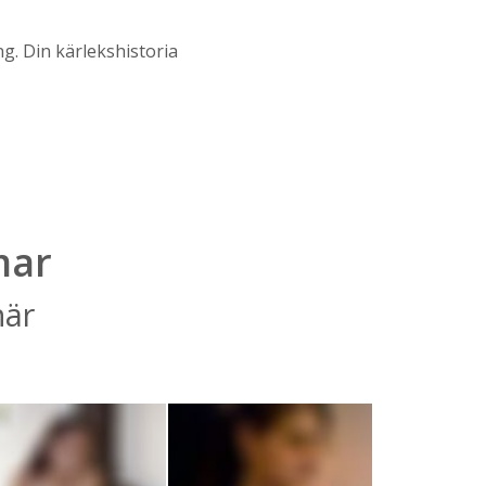
ng. Din kärlekshistoria
mar
här