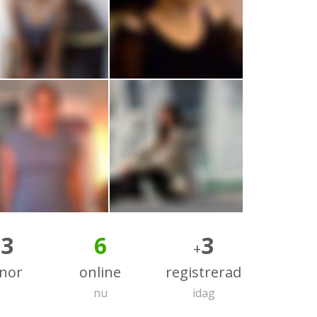
33
6
3
+
nnor
online
registrerad
nu
idag