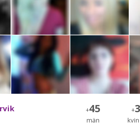
45
rvik
+
+
män
kvi