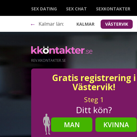
SEX DATING
SEX CHAT
SEXKONTAKTER
←
Kalmar län:
KALMAR
VÄSTERVIK
REV.KKONTAKTER.SE
Gratis registrering i
Västervik!
Steg
1
Ditt kön?
MAN
KVINNA