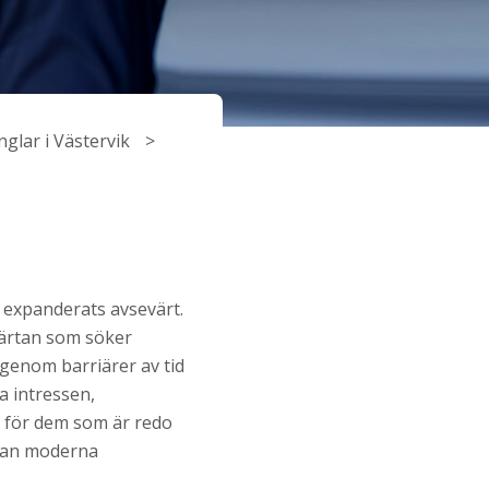
nglar i Västervik
r expanderats avsevärt.
hjärtan som söker
igenom barriärer av tid
 intressen,
r för dem som är redo
 man moderna