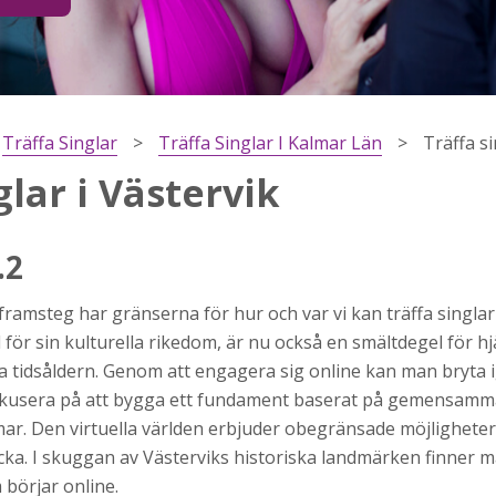
Träffa Singlar
Träffa Singlar I Kalmar Län
Träffa si
glar i Västervik
.2
framsteg har gränserna för hur och var vi kan träffa singla
h
 för sin kulturella rikedom, är nu också en smältdegel för 
ns
la tidsåldern. Genom att engagera sig online kan man bryta 
r jag
fokusera på att bygga ett fundament baserat på gemensamma
r. Den virtuella världen erbjuder obegränsade möjlighete
cka. I skuggan av Västerviks historiska landmärken finner
 börjar online.