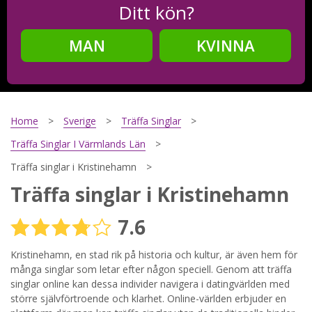
Ditt kön?
MAN
KVINNA
Steg
2
Ditt födelsedatum?
Home
Sverige
Träffa Singlar
Träffa Singlar I Värmlands Län
Träffa singlar i Kristinehamn
Steg
3
Träffa singlar i Kristinehamn
Din mailadress?
7.6
Kristinehamn, en stad rik på historia och kultur, är även hem för
många singlar som letar efter någon speciell. Genom att träffa
Genom att registrera godkänner jag
Villkoren
och
Sekretesspolicyn
. Jag godkänner att ta emot information och
singlar online kan dessa individer navigera i datingvärlden med
reklam via e-post från hemsidans operatörer. Jag kan dra
större självförtroende och klarhet. Online-världen erbjuder en
tillbaka godkännande när jag vill.