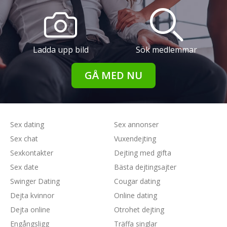
Ladda upp bild
Sök medlemmar
GÅ MED NU
Sex dating
Sex annonser
Sex chat
Vuxendejting
Sexkontakter
Dejting med gifta
Sex date
Bästa dejtingsajter
Swinger Dating
Cougar dating
Dejta kvinnor
Online dating
Dejta online
Otrohet dejting
Engångsligg
Träffa singlar