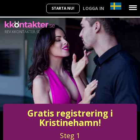
LOGGA IN
STARTA NU!
REV.KKONTAKTER.SE
Gratis registrering i
Kristinehamn!
Steg
1