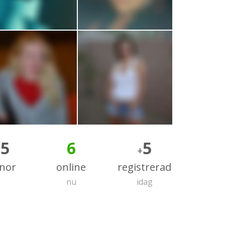
55
6
5
+
nnor
online
registrerad
nu
idag