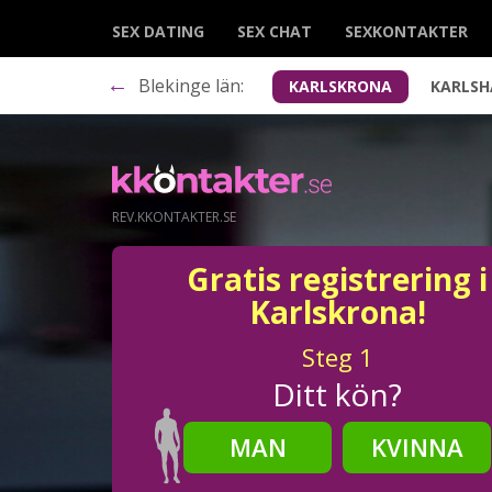
SEX DATING
SEX CHAT
SEXKONTAKTER
←
Blekinge län:
KARLSKRONA
KARLS
REV.KKONTAKTER.SE
Gratis registrering i
Karlskrona!
Steg
1
Ditt kön?
MAN
KVINNA