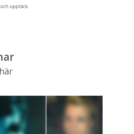
 och upptäck.
mar
 här