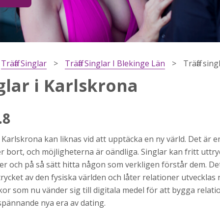
Träffa Singlar
Träffa Singlar I Blekinge Län
Träffa sin
glar i Karlskrona
.8
e i Karlskrona kan liknas vid att upptäcka en ny värld. Det är e
h
r bort, och möjligheterna är oändliga. Singlar kan fritt uttr
ns
 och på så sätt hitta någon som verkligen förstår dem. De
r jag
rycket av den fysiska världen och låter relationer utvecklas n
som nu vänder sig till digitala medel för att bygga relatio
spännande nya era av dating.