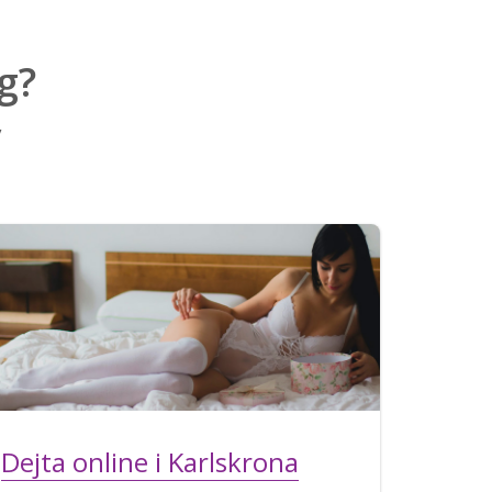
g?
v
Dejta online i Karlskrona