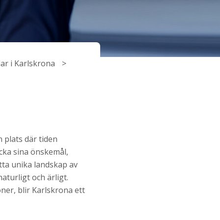
glar i Karlskrona
n plats där tiden
ycka sina önskemål,
tta unika landskap av
aturligt och ärligt.
ner, blir Karlskrona ett