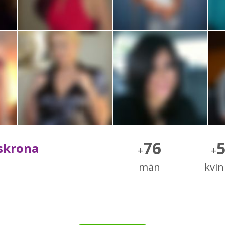
76
lskrona
+
+
män
kvi