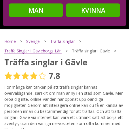
MAN
KVINNA
Steg
2
Ditt födelsedatum?
Home
Sverige
Träffa Singlar
Träffa Singlar I Gävleborgs Län
Träffa singlar i Gävle
Träffa singlar i Gävle
Steg
3
7.8
Din mailadress?
För många kan tanken på att träffa singlar kännas
överväldigande, särskilt om man är ny i en stad som Gävle. Men
oroa dig inte, online-världen har öppnat upp oändliga
Genom att registrera godkänner jag
Villkoren
och
möjligheter. Genom att interagera online kan du få en känsla av
Sekretesspolicyn
. Jag godkänner att ta emot information och
personen innan du bestämmer dig för att träffas. Och att träffa
reklam via e-post från hemsidans operatörer. Jag kan dra
tillbaka godkännande när jag vill.
singlar i Gävle via internet kan vara ett utmärkt sätt att börja ett
äventyr, utan den vanliga nervositeten som ofta kommer med