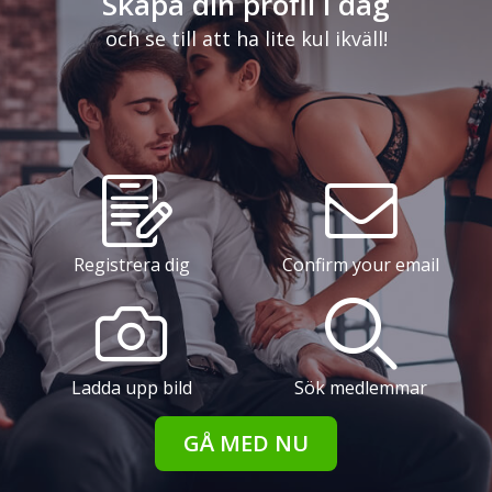
Skapa din profil i dag
och se till att ha lite kul ikväll!
Registrera dig
Confirm your email
Ladda upp bild
Sök medlemmar
GÅ MED NU