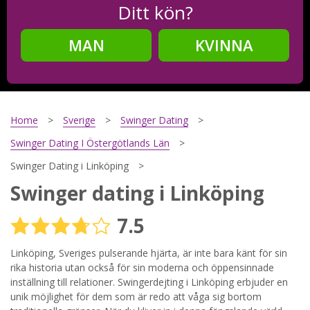
Ditt kön?
MAN
KVINNA
Steg
2
Ditt födelsedatum?
Home
Sverige
Swinger Dating
Swinger Dating I Östergötlands Län
Swinger Dating i Linköping
Steg
3
Swinger dating i Linköping
Din mailadress?
7.5
Linköping, Sveriges pulserande hjärta, är inte bara känt för sin
rika historia utan också för sin moderna och öppensinnade
Genom att registrera godkänner jag
Villkoren
och
Sekretesspolicyn
. Jag godkänner att ta emot information och
inställning till relationer. Swingerdejting i Linköping erbjuder en
reklam via e-post från hemsidans operatörer. Jag kan dra
unik möjlighet för dem som är redo att våga sig bortom
tillbaka godkännande när jag vill.