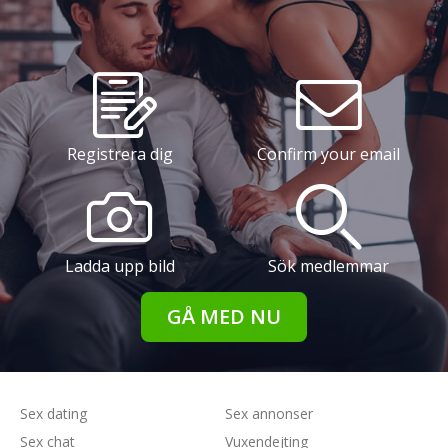
Registrera dig
Confirm your email
Ladda upp bild
Sök medlemmar
GÅ MED NU
Sex dating
Sex annonser
Sex chat
Vuxendejting