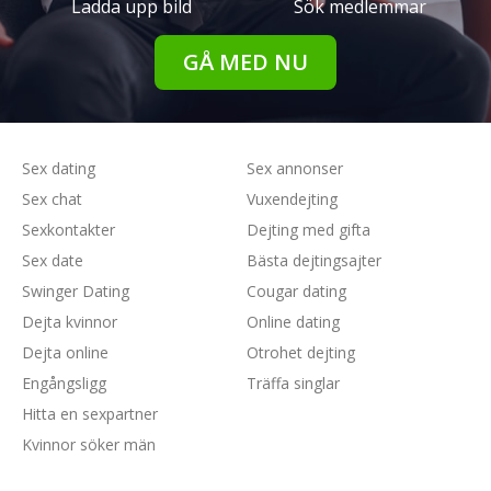
Ladda upp bild
Sök medlemmar
GÅ MED NU
Sex dating
Sex annonser
Sex chat
Vuxendejting
Sexkontakter
Dejting med gifta
Sex date
Bästa dejtingsajter
Swinger Dating
Cougar dating
Dejta kvinnor
Online dating
Dejta online
Otrohet dejting
Engångsligg
Träffa singlar
Hitta en sexpartner
Kvinnor söker män