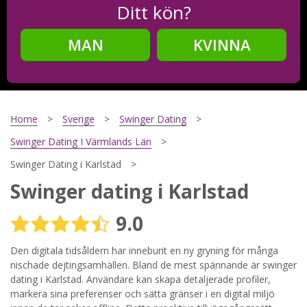
Ditt kön?
MAN
KVINNA
Steg
2
Ditt födelsedatum?
Home
Sverige
Swinger Dating
Swinger Dating I Värmlands Län
Swinger Dating i Karlstad
Steg
3
Swinger dating i Karlstad
Din mailadress?
9.0
Den digitala tidsåldern har inneburit en ny gryning för många
nischade dejtingsamhällen. Bland de mest spännande är swinger
Genom att registrera godkänner jag
Villkoren
och
Sekretesspolicyn
. Jag godkänner att ta emot information och
dating i Karlstad. Användare kan skapa detaljerade profiler,
reklam via e-post från hemsidans operatörer. Jag kan dra
markera sina preferenser och sätta gränser i en digital miljö
tillbaka godkännande när jag vill.