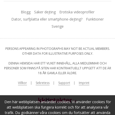
Blogg
Säker dejting
Erotiska videoprofiler
Dator, surfplatta eller smartphone-dejting?
Funktioner
Sverige
PERSONS APPEARING IN PHOTOGRAPHS MAY NOT BE ACTUAL MEMBERS.
OTHER DATA FOR ILLUSTRATIVE PURPOSES ONLY.
DENNA HEMSIDA HAR ETT VUXET INNEHÅLL, ALLA MEDLEMMAR OCH
PERSONER SOM FINNS PÅ SITEN HAR KONTRAKTUELLT UPPGETT ATT DE ÄR
18 ÅR GAMLA ELLER ÄLDRE.
Villkor
Sekretess
Support
Imprint
Den här webbplatsen använder cookies. Vi använder cookies för
att webbplatsen ska fungera korrekt och för att analysera vår
trafik. Du godkänner våra cookies om du fortsätter att använda