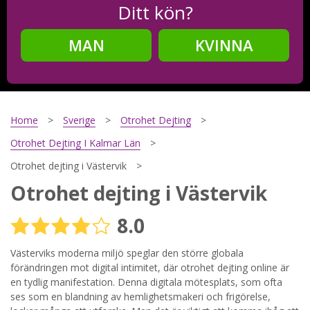
Ditt kön?
MAN
KVINNA
Steg
2
Ditt födelsedatum?
Home
Sverige
Otrohet Dejting
Otrohet Dejting I Kalmar Län
Otrohet dejting i Västervik
Steg
3
Otrohet dejting i Västervik
Din mailadress?
8.0
Västerviks moderna miljö speglar den större globala
förändringen mot digital intimitet, där otrohet dejting online är
Genom att registrera godkänner jag
Villkoren
och
Sekretesspolicyn
. Jag godkänner att ta emot information och
en tydlig manifestation. Denna digitala mötesplats, som ofta
reklam via e-post från hemsidans operatörer. Jag kan dra
ses som en blandning av hemlighetsmakeri och frigörelse,
tillbaka godkännande när jag vill.