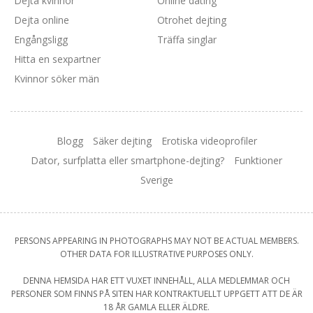
Dejta kvinnor
Online dating
Dejta online
Otrohet dejting
Engångsligg
Träffa singlar
Hitta en sexpartner
Kvinnor söker män
Blogg
Säker dejting
Erotiska videoprofiler
Dator, surfplatta eller smartphone-dejting?
Funktioner
Sverige
PERSONS APPEARING IN PHOTOGRAPHS MAY NOT BE ACTUAL MEMBERS.
OTHER DATA FOR ILLUSTRATIVE PURPOSES ONLY.
DENNA HEMSIDA HAR ETT VUXET INNEHÅLL, ALLA MEDLEMMAR OCH
PERSONER SOM FINNS PÅ SITEN HAR KONTRAKTUELLT UPPGETT ATT DE ÄR
18 ÅR GAMLA ELLER ÄLDRE.