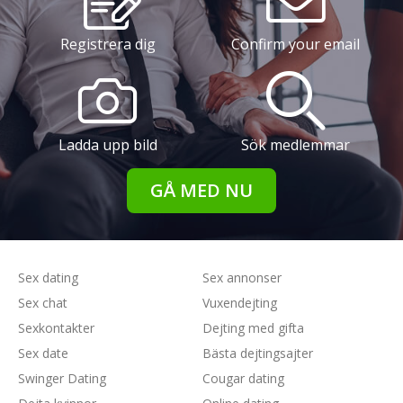
Registrera dig
Confirm your email
Ladda upp bild
Sök medlemmar
GÅ MED NU
Sex dating
Sex annonser
Sex chat
Vuxendejting
Sexkontakter
Dejting med gifta
Sex date
Bästa dejtingsajter
Swinger Dating
Cougar dating