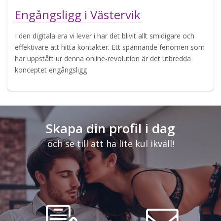
Engångsligg i Västervik
I den digitala era vi lever i har det blivit allt smidigare och
effektivare att hitta kontakter. Ett spännande fenomen som
har uppstått ur denna online-revolution är det utbredda
konceptet engångsligg
Skapa din profil i dag
och se till att ha lite kul ikväll!