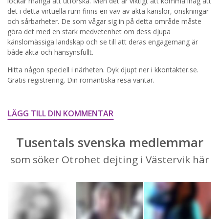
lockar många att utforska. Men det är viktigt att komma ihåg att
det i detta virtuella rum finns en väv av äkta känslor, önskningar
STARTA NU!
och sårbarheter. De som vågar sig in på detta område måste
göra det med en stark medvetenhet om dess djupa
känslomässiga landskap och se till att deras engagemang är
både äkta och hänsynsfullt.
Hitta någon speciell i närheten. Dyk djupt ner i kkontakter.se.
Gratis registrering. Din romantiska resa väntar.
LÄGG TILL DIN KOMMENTAR
Tusentals svenska medlemmar
som söker Otrohet dejting i Västervik här