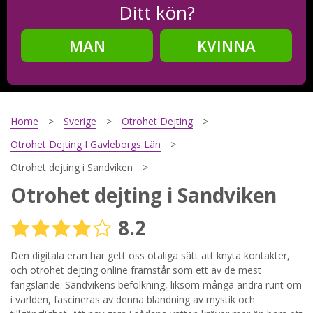
Ditt kön?
MAN
KVINNA
Steg
2
Ditt födelsedatum?
Home
Sverige
Otrohet Dejting
Otrohet Dejting I Gävleborgs Län
Otrohet dejting i Sandviken
Steg
3
Otrohet dejting i Sandviken
Din mailadress?
8.2
Den digitala eran har gett oss otaliga sätt att knyta kontakter,
och otrohet dejting online framstår som ett av de mest
Genom att registrera godkänner jag
Villkoren
och
Sekretesspolicyn
. Jag godkänner att ta emot information och
fängslande. Sandvikens befolkning, liksom många andra runt om
reklam via e-post från hemsidans operatörer. Jag kan dra
i världen, fascineras av denna blandning av mystik och
tillbaka godkännande när jag vill.