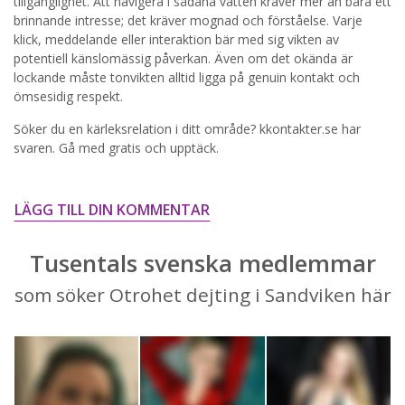
tillgänglighet. Att navigera i sådana vatten kräver mer än bara ett
brinnande intresse; det kräver mognad och förståelse. Varje
STARTA NU!
klick, meddelande eller interaktion bär med sig vikten av
potentiell känslomässig påverkan. Även om det okända är
lockande måste tonvikten alltid ligga på genuin kontakt och
ömsesidig respekt.
Söker du en kärleksrelation i ditt område? kkontakter.se har
svaren. Gå med gratis och upptäck.
LÄGG TILL DIN KOMMENTAR
Tusentals svenska medlemmar
som söker Otrohet dejting i Sandviken här