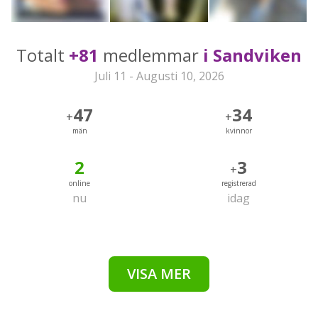
Totalt
+81
medlemmar
i Sandviken
Juli 11 - Augusti 10, 2026
47
34
+
+
män
kvinnor
2
3
+
online
registrerad
nu
idag
VISA MER