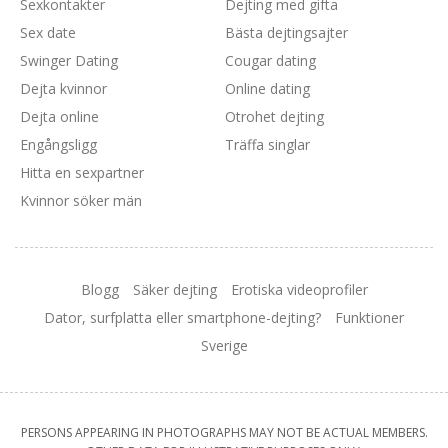
Sexkontakter
Dejting med gifta
Sex date
Bästa dejtingsajter
Swinger Dating
Cougar dating
Dejta kvinnor
Online dating
Dejta online
Otrohet dejting
Engångsligg
Träffa singlar
Hitta en sexpartner
Kvinnor söker män
Blogg
Säker dejting
Erotiska videoprofiler
Dator, surfplatta eller smartphone-dejting?
Funktioner
Sverige
PERSONS APPEARING IN PHOTOGRAPHS MAY NOT BE ACTUAL MEMBERS.