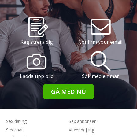
Registrera dig
Confirm your email
Ladda upp bild
Sök medlemmar
GÅ MED NU
Sex dating
Sex annonser
Sex chat
Vuxendejting