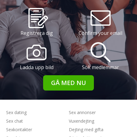
Registrera dig
Confirm your email
Ladda upp bild
Sök medlemmar
GÅ MED NU
Sex dating
Sex annonser
Sex chat
Vuxendejting
Sexkontakter
Dejting med gifta