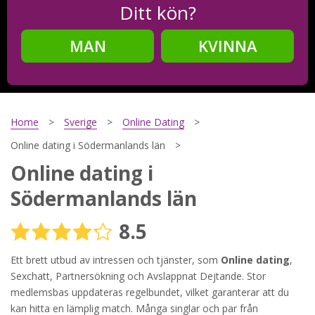
Ditt kön?
MAN
KVINNA
Steg
2
Ditt födelsedatum?
Home
Sverige
Online Dating
Online dating i Södermanlands län
Online dating i
Steg
3
Södermanlands län
Din mailadress?
8.5
Ett brett utbud av intressen och tjänster, som
Online dating
,
Genom att registrera godkänner jag
Villkoren
och
Sexchatt, Partnersökning och Avslappnat Dejtande. Stor
Sekretesspolicyn
. Jag godkänner att ta emot information och
medlemsbas uppdateras regelbundet, vilket garanterar att du
reklam via e-post från hemsidans operatörer. Jag kan dra
tillbaka godkännande när jag vill.
kan hitta en lämplig match. Många singlar och par från