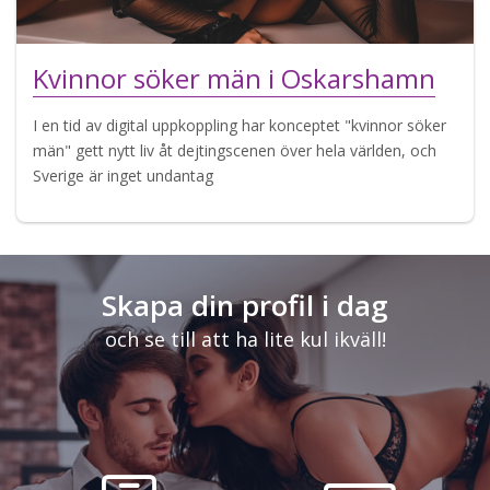
Kvinnor söker män i Oskarshamn
I en tid av digital uppkoppling har konceptet "kvinnor söker
män" gett nytt liv åt dejtingscenen över hela världen, och
Sverige är inget undantag
Skapa din profil i dag
och se till att ha lite kul ikväll!