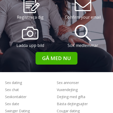
Registrera dig
Confirm your email
Ladda upp bild
Sök medlemmar
GÅ MED NU
Sex dating
Sex annonser
Sex chat
Vuxendejting
Sexkontakter
Dejting med gifta
Sex date
Bästa dejtingsajter
Swinger Dating
Cougar dating