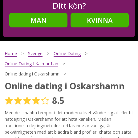
Ditt kön?
MAN
KVINNA
Steg
2
Ditt födelsedatum?
Home
Sverige
Online Dating
Online Dating I Kalmar Län
Online dating i Oskarshamn
Steg
3
Online dating i Oskarshamn
Din mailadress?
8.5
Med det snabba tempot i det moderna livet vänder sig allt fler till
nätdejting i Oskarshamn för att hitta kärleken. Medan
Genom att registrera godkänner jag
Villkoren
och
Sekretesspolicyn
. Jag godkänner att ta emot information och
traditionella dejtingmetoder fortfarande är vanliga, är
reklam via e-post från hemsidans operatörer. Jag kan dra
bekvämligheten med att bläddra bland profiler, chatta och sätta
tillbaka godkännande när jag vill.