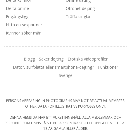
Dejta kvinnor
Online dating
Dejta online
Otrohet dejting
Engångsligg
Träffa singlar
Hitta en sexpartner
Kvinnor söker män
Blogg
Säker dejting
Erotiska videoprofiler
Dator, surfplatta eller smartphone-dejting?
Funktioner
Sverige
PERSONS APPEARING IN PHOTOGRAPHS MAY NOT BE ACTUAL MEMBERS.
OTHER DATA FOR ILLUSTRATIVE PURPOSES ONLY.
DENNA HEMSIDA HAR ETT VUXET INNEHÅLL, ALLA MEDLEMMAR OCH
PERSONER SOM FINNS PÅ SITEN HAR KONTRAKTUELLT UPPGETT ATT DE ÄR
18 ÅR GAMLA ELLER ÄLDRE.