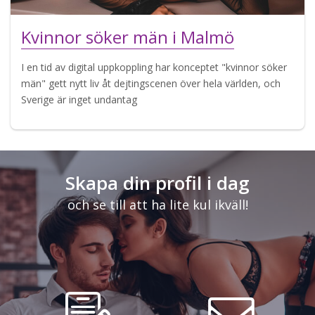
Kvinnor söker män i Malmö
I en tid av digital uppkoppling har konceptet "kvinnor söker
män" gett nytt liv åt dejtingscenen över hela världen, och
Sverige är inget undantag
Skapa din profil i dag
och se till att ha lite kul ikväll!