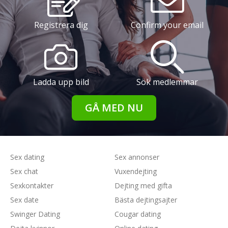
Registrera dig
Confirm your email
Ladda upp bild
Sök medlemmar
GÅ MED NU
Sex dating
Sex annonser
Sex chat
Vuxendejting
Sexkontakter
Dejting med gifta
Sex date
Bästa dejtingsajter
Swinger Dating
Cougar dating