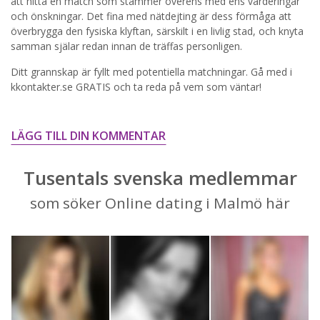
STARTA NU!
att hitta en match som stämmer överens med ens värderingar
och önskningar. Det fina med nätdejting är dess förmåga att
överbrygga den fysiska klyftan, särskilt i en livlig stad, och knyta
samman själar redan innan de träffas personligen.
Ditt grannskap är fyllt med potentiella matchningar. Gå med i
kkontakter.se GRATIS och ta reda på vem som väntar!
LÄGG TILL DIN KOMMENTAR
Tusentals svenska medlemmar
som söker Online dating i Malmö här