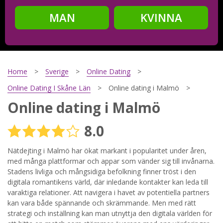
MAN
KVINNA
Steg
2
Ditt födelsedatum?
Home
Sverige
Online Dating
Online Dating I Skåne Län
Online dating i Malmö
Online dating i Malmö
Steg
3
8.0
Din mailadress?
Nätdejting i Malmö har ökat markant i popularitet under åren,
med många plattformar och appar som vänder sig till invånarna.
Stadens livliga och mångsidiga befolkning finner tröst i den
Genom att registrera godkänner jag
Villkoren
och
digitala romantikens värld, där inledande kontakter kan leda till
Sekretesspolicyn
. Jag godkänner att ta emot information och
varaktiga relationer. Att navigera i havet av potentiella partners
reklam via e-post från hemsidans operatörer. Jag kan dra
tillbaka godkännande när jag vill.
kan vara både spännande och skrämmande. Men med rätt
strategi och inställning kan man utnyttja den digitala världen för