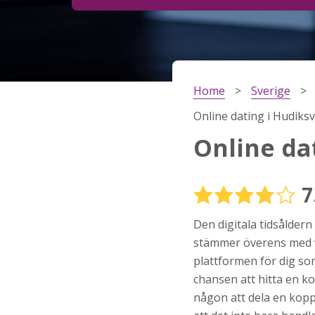
Steg
2
Ditt födelsedatum?
Home
Sverige
Steg
3
Online dating i Hudiksv
Din mailadress?
Online dat
7
Genom att registrera godkänner jag
Villkoren
oc
Sekretesspolicyn
. Jag godkänner att ta emot
Den digitala tidsåldern
information och reklam via e-post från hemsida
operatörer. Jag kan dra tillbaka godkännande nä
stämmer överens med vå
vill.
plattformen för dig so
STARTA NU!
chansen att hitta en ko
någon att dela en kopp