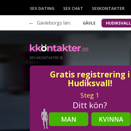
SEX DATING
SEX CHAT
SEXKONTAKTER
←
Gävleborgs län:
GÄVLE
HUDIKSVAL
REV.KKONTAKTER.SE
Gratis registrering i
Hudiksvall!
Steg
1
Ditt kön?
MAN
KVINNA