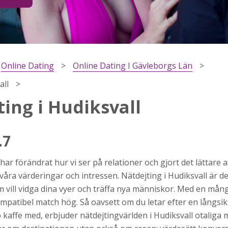
Online Dating
Online Dating I Gävleborgs Län
all
ing i Hudiksvall
.7
h
 har förändrat hur vi ser på relationer och gjort det lättare 
ns
r jag
ra värderingar och intressen. Nätdejting i Hudiksvall är d
m vill vidga dina vyer och träffa nya människor. Med en mång
mpatibel match hög. Så oavsett om du letar efter en långsikt
 kaffe med, erbjuder nätdejtingvärlden i Hudiksvall otaliga 