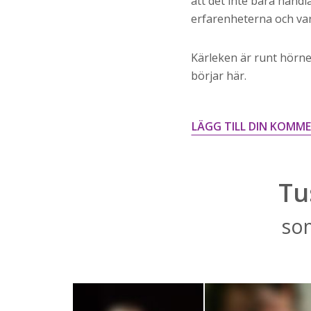
att det inte bara hand
erfarenheterna och var 
Kärleken är runt hörnet
börjar här.
LÄGG TILL DIN KOMM
Tu
som