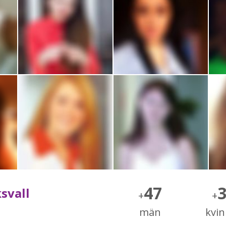
47
svall
+
+
män
kvi