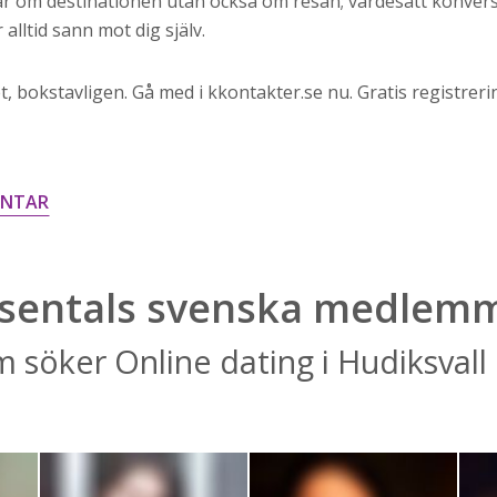
lar om destinationen utan också om resan; värdesätt konversa
alltid sann mot dig själv.
, bokstavligen. Gå med i kkontakter.se nu. Gratis registreri
ENTAR
sentals svenska medlem
 söker Online dating i Hudiksvall