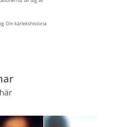
tionerna, lär dig av
ng. Din kärlekshistoria
mar
 här