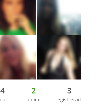
34
2
3
+
nnor
online
registrerad