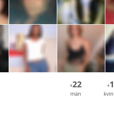
22
+
+
män
kvi