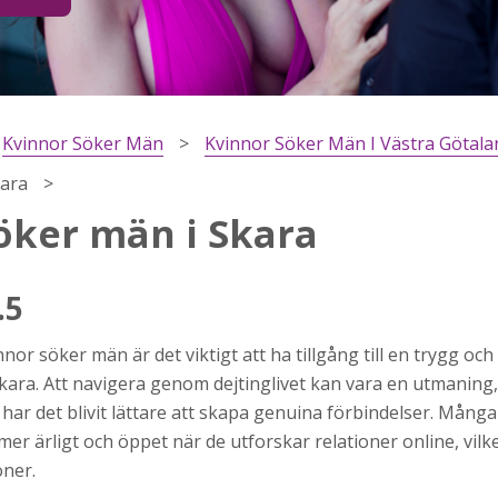
Kvinnor Söker Män
Kvinnor Söker Män I Västra Götala
kara
öker män i Skara
.5
h
r söker män är det viktigt att ha tillgång till en trygg och p
ns
r jag
Skara. Att navigera genom dejtinglivet kan vara en utmaning
har det blivit lättare att skapa genuina förbindelser. Många
mer ärligt och öppet när de utforskar relationer online, vilket
oner.