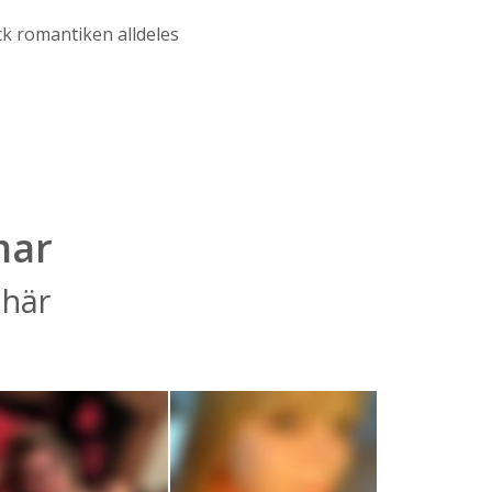
äck romantiken alldeles
mar
 här