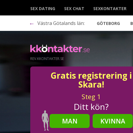
SEX DATING
SEX CHAT
SEXKONTAKTER
←
Västra Götalands län:
GÖTEBORG
REV.KKONTAKTER.SE
Gratis registrering i
Skara!
Steg
1
Ditt kön?
MAN
KVINNA