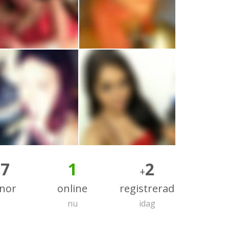
17
1
2
+
nnor
online
registrerad
nu
idag