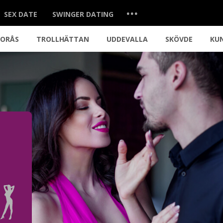
...
SEX DATE
SWINGER DATING
BORÅS
TROLLHÄTTAN
UDDEVALLA
SKÖVDE
KU