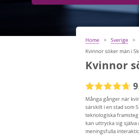
Steg
2
Ditt födelsedatum?
Home
Sverige
Steg
3
Kvinnor söker män i S
Din mailadress?
Kvinnor s
9
Genom att registrera godkänner jag
Villkoren
oc
Sekretesspolicyn
. Jag godkänner att ta emot
Många gånger när kvinno
information och reklam via e-post från hemsida
operatörer. Jag kan dra tillbaka godkännande nä
särskilt i en stad som 
vill.
teknologiska framsteg 
STARTA NU!
kan uttrycka sig själva 
meningsfulla interakti